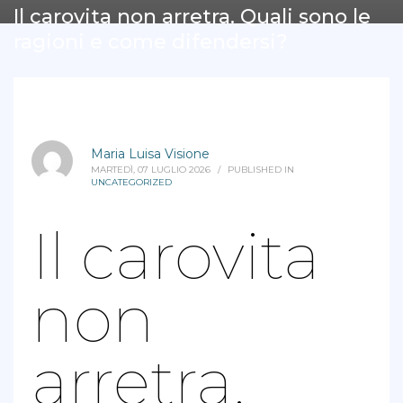
Il carovita non arretra. Quali sono le
ragioni e come difendersi?
Maria Luisa Visione
MARTEDÌ, 07 LUGLIO 2026
/
PUBLISHED IN
UNCATEGORIZED
Il carovita
non
arretra.