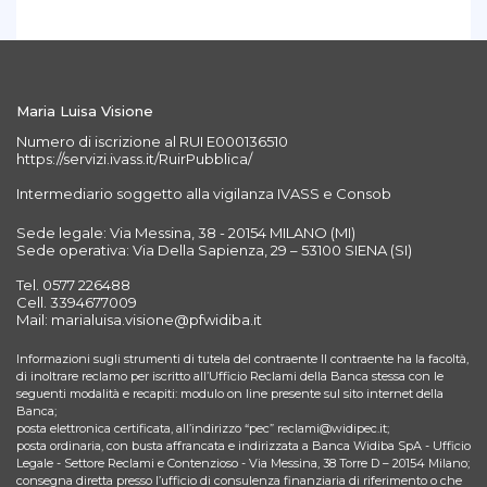
Maria Luisa Visione
Numero di iscrizione al RUI E000136510
https://servizi.ivass.it/RuirPubblica/
Intermediario soggetto alla vigilanza IVASS e Consob
Sede legale: Via Messina, 38 - 20154 MILANO (MI)
Sede operativa: Via Della Sapienza, 29 – 53100 SIENA (SI)
Tel. 0577 226488
Cell. 3394677009
Mail: marialuisa.visione@pfwidiba.it
Informazioni sugli strumenti di tutela del contraente Il contraente ha la facoltà,
di inoltrare reclamo per iscritto all’Ufficio Reclami della Banca stessa con le
seguenti modalità e recapiti: modulo on line presente sul sito internet della
Banca;
posta elettronica certificata, all’indirizzo “pec” reclami@widipec.it;
posta ordinaria, con busta affrancata e indirizzata a Banca Widiba SpA - Ufficio
Legale - Settore Reclami e Contenzioso - Via Messina, 38 Torre D – 20154 Milano;
consegna diretta presso l’ufficio di consulenza finanziaria di riferimento o che