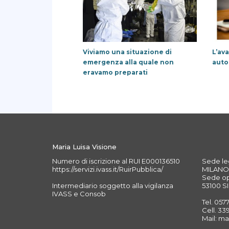
Viviamo una situazione di
L’av
emergenza alla quale non
auto
eravamo preparati
Maria Luisa Visione
Numero di iscrizione al RUI E000136510
Sede leg
https://servizi.ivass.it/RuirPubblica/
MILANO 
Sede ope
Intermediario soggetto alla vigilanza
53100 SI
IVASS e Consob
Tel. 057
Cell. 3
Mail: ma