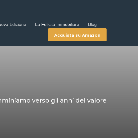
uova Edizione
La Felicità Immobiliare
Blog
Acquista su Amazon
miniamo verso gli anni del valore