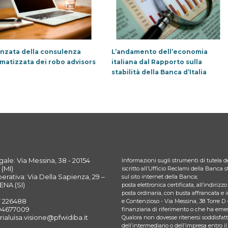
anzata della consulenza
L’andamento dell’economia
matizzata dei robo advisors
italiana dal Rapporto sulla
stabilità della Banca d’Italia
ale: Via Messina, 38 - 20154
Informazioni sugli strumenti di tutela de
(MI)
iscritto all’Ufficio Reclami della Banca
rativa: Via Della Sapienza, 29 –
sul sito internet della Banca;
ENA (SI)
posta elettronica certificata, all’indiriz
posta ordinaria, con busta affrancata e 
7 226488
e Contenzioso - Via Messina, 38 Torre D 
394677009
finanziaria di riferimento o che ha emes
rialuisa.visione@pfwidiba.it
Qualora non dovesse ritenersi soddisfatto
dell’intermediario o dell’impresa entro il