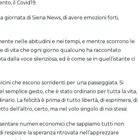
ento, il Covid19.
a giornata di Siena News, di avere emozioni forti,
lmente nelle abitudini e nei tempi, e mentre scorrono le
ie di vita che ogni giorno qualcuno ha raccontato
 dalla voce silenziosa, ed è come se in quell’istante ci
 vicini che escono sorridenti per una passeggiata. Si
el semplice gesto, che è stato ordinario per tutta la vita,
rio. La felicità è prima di tutto libertà, di esprimersi, di
etto dell’altro, certo, ma nel volo singolo di noi stessi.
esentare numeri economici che sappiamo tutti non
di respirare la speranza ritrovata nell’apprezzare