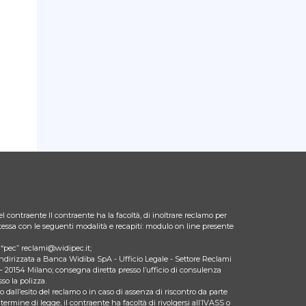
l contraente Il contraente ha la facoltà, di inoltrare reclamo per
 stessa con le seguenti modalità e recapiti: modulo on line presente
zo “pec” reclami@widipec.it;
indirizzata a Banca Widiba SpA - Ufficio Legale - Settore Reclami
– 20154 Milano; consegna diretta presso l’ufficio di consulenza
so la polizza.
 dall’esito del reclamo o in caso di assenza di riscontro da parte
 termine di legge, il contraente ha facoltà di rivolgersi all’IVASS o