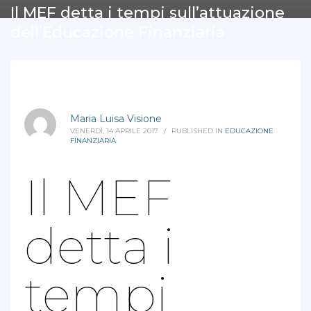
Il MEF detta i tempi sull’attuazione
dell’Educazione Finanziaria
Maria Luisa Visione
VENERDÌ, 14 APRILE 2017
/
PUBLISHED IN
EDUCAZIONE
FINANZIARIA
Il MEF
detta i
tempi