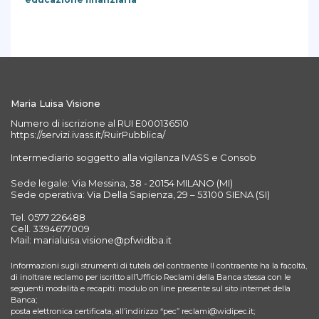
Maria Luisa Visione
Numero di iscrizione al RUI E000136510
https://servizi.ivass.it/RuirPubblica/
Intermediario soggetto alla vigilanza IVASS e Consob
Sede legale: Via Messina, 38 - 20154 MILANO (MI)
Sede operativa: Via Della Sapienza, 29 – 53100 SIENA (SI)
Tel. 0577 226488
Cell. 3394677009
Mail: marialuisa.visione@pfwidiba.it
Informazioni sugli strumenti di tutela del contraente Il contraente ha la facoltà,
di inoltrare reclamo per iscritto all’Ufficio Reclami della Banca stessa con le
seguenti modalità e recapiti: modulo on line presente sul sito internet della
Banca;
posta elettronica certificata, all’indirizzo “pec” reclami@widipec.it;