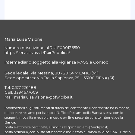
Maria Luisa Visione
Numero di iscrizione al RUI E000136510
https://servizi.ivass.it/RuirPubblica/
Intermediario soggetto alla vigilanza IVASS e Consob
Sede legale: Via Messina, 38 - 20154 MILANO (MI)
Sede operativa: Via Della Sapienza, 29 – 53100 SIENA (SI)
Tel. 0577 226488
Cell. 3394677009
Mail: marialuisa.visione@pfwidiba.it
Informazioni sugli strumenti di tutela del contraente Il contraente ha la facoltà,
di inoltrare reclamo per iscritto all’Ufficio Reclami della Banca stessa con le
seguenti modalità e recapiti: modulo on line presente sul sito internet della
Banca;
posta elettronica certificata, all’indirizzo “pec” reclami@widipec.it;
posta ordinaria, con busta affrancata e indirizzata a Banca Widiba SpA - Ufficio