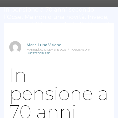
In pensione a 70 anni secondo
l’Ocse. Ma non è una novità. Invece,
quale sarà il futuro, dati gli stipendi
di oggi?
Maria Luisa Visione
MARTEDÌ, 02 DICEMBRE 2025
/
PUBLISHED IN
UNCATEGORIZED
In
pensione a
70 anni