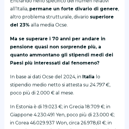
Entrando nello specifico dei numeri relativi
all’Italia,
permane un forte divario di genere
,
altro problema strutturale, divario
superiore
del 23%
alla media Ocse.
Ma se superare i 70 anni per andare in
pensione quasi non sorprende più, a
quanto ammontano gli stipendi medi dei
Paesi più interessati dal fenomeno?
In base ai dati Ocse del 2024, in
Italia
lo
stipendio medio netto si attesta su
24.797 €
,
poco più di 2.000 € al mese.
In Estonia è di 19.023 €; in Grecia 18.709 €; in
Giappone 4.230.491 Yen, poco più di 23.000 €;
in Corea 46.029.937 Won, circa 26.978,61 €; in