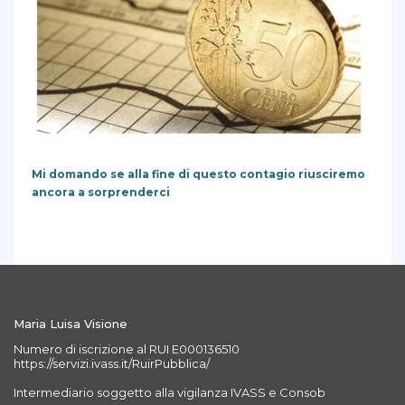
Mi domando se alla fine di questo contagio riusciremo
ancora a sorprenderci
Maria Luisa Visione
Numero di iscrizione al RUI E000136510
https://servizi.ivass.it/RuirPubblica/
Intermediario soggetto alla vigilanza IVASS e Consob