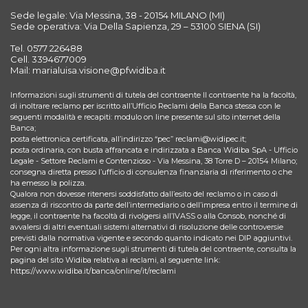
Sede legale: Via Messina, 38 - 20154 MILANO (MI)
Sede operativa: Via Della Sapienza, 29 – 53100 SIENA (SI)
Tel. 0577 226488
Cell. 3394677009
Mail: marialuisa.visione@pfwidiba.it
Informazioni sugli strumenti di tutela del contraente Il contraente ha la facoltà,
di inoltrare reclamo per iscritto all’Ufficio Reclami della Banca stessa con le
seguenti modalità e recapiti: modulo on line presente sul sito internet della
Banca;
posta elettronica certificata, all’indirizzo “pec” reclami@widipec.it;
posta ordinaria, con busta affrancata e indirizzata a Banca Widiba SpA - Ufficio
Legale - Settore Reclami e Contenzioso - Via Messina, 38 Torre D – 20154 Milano;
consegna diretta presso l’ufficio di consulenza finanziaria di riferimento o che
ha emesso la polizza.
Qualora non dovesse ritenersi soddisfatto dall’esito del reclamo o in caso di
assenza di riscontro da parte dell’intermediario o dell’impresa entro il termine di
legge, il contraente ha facoltà di rivolgersi all’IVASS o alla Consob, nonché di
avvalersi di altri eventuali sistemi alternativi di risoluzione delle controversie
previsti dalla normativa vigente e secondo quanto indicato nei DIP aggiuntivi.
Per ogni altra informazione sugli strumenti di tutela del contraente, consulta la
pagina del sito Widiba relativa ai reclami, al seguente link:
https://www.widiba.it/banca/online/it/reclami