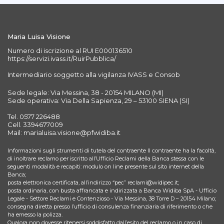
Maria Luisa Visione
Numero di iscrizione al RUI E000136510
https://servizi.ivass.it/RuirPubblica/
Intermediario soggetto alla vigilanza IVASS e Consob
Sede legale: Via Messina, 38 - 20154 MILANO (MI)
Sede operativa: Via Della Sapienza, 29 – 53100 SIENA (SI)
Tel. 0577 226488
Cell. 3394677009
Mail: marialuisa.visione@pfwidiba.it
Informazioni sugli strumenti di tutela del contraente Il contraente ha la facoltà,
di inoltrare reclamo per iscritto all’Ufficio Reclami della Banca stessa con le
seguenti modalità e recapiti: modulo on line presente sul sito internet della
Banca;
posta elettronica certificata, all’indirizzo “pec” reclami@widipec.it;
posta ordinaria, con busta affrancata e indirizzata a Banca Widiba SpA - Ufficio
Legale - Settore Reclami e Contenzioso - Via Messina, 38 Torre D – 20154 Milano;
consegna diretta presso l’ufficio di consulenza finanziaria di riferimento o che
ha emesso la polizza.
Qualora non dovesse ritenersi soddisfatto dall’esito del reclamo o in caso di