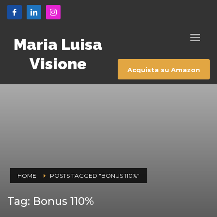
Maria Luisa
Visione
Acquista su Amazon
HOME
POSTS TAGGED "BONUS 110%"
Tag: Bonus 110%