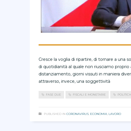
Cresce la voglia di ripartire, di tornare a un
di quotidianità al quale non riusciamo proprio 
distanziamento, giorni vissuti in maniera div
attraverso, invece, una soggettività
FASE DUE
FISCALI E MONETARIE
POLITIC
PUBLISHED IN
CORONAVIRUS
,
ECONOMIA
,
LAVORO