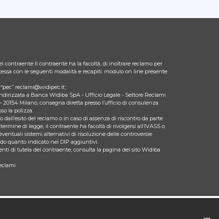
l contraente Il contraente ha la facoltà, di inoltrare reclamo per
 stessa con le seguenti modalità e recapiti: modulo on line presente
zo “pec” reclami@widipec.it;
indirizzata a Banca Widiba SpA - Ufficio Legale - Settore Reclami
– 20154 Milano; consegna diretta presso l’ufficio di consulenza
so la polizza.
 dall’esito del reclamo o in caso di assenza di riscontro da parte
 termine di legge, il contraente ha facoltà di rivolgersi all’IVASS o
eventuali sistemi alternativi di risoluzione delle controversie
ndo quanto indicato nei DIP aggiuntivi.
nti di tutela del contraente, consulta la pagina del sito Widiba
eclami