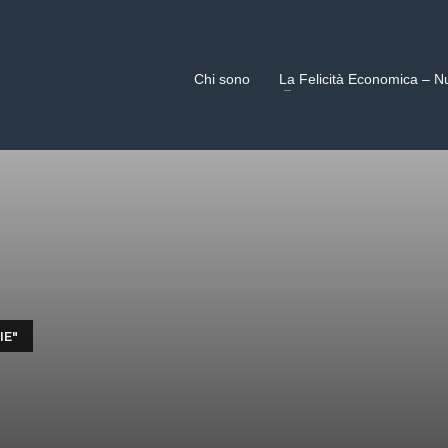
Chi sono
La Felicità Economica – N
IE"