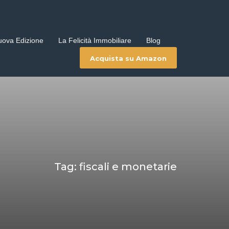
uova Edizione
La Felicità Immobiliare
Blog
Acquista su Amazon
Tag: fiscali e monetarie