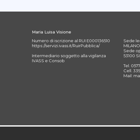
Maria Luisa Visione
Numero di iscrizione al RUI E000136510
Sede leg
https://servizi.ivass.it/RuirPubblica/
MILANO 
Sede ope
Intermediario soggetto alla vigilanza
53100 SI
IVASS e Consob
Tel. 057
Cell. 3
Mail: ma