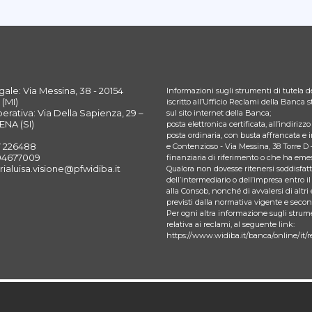
ale: Via Messina, 38 - 20154
Informazioni sugli strumenti di tutela de
(MI)
iscritto all’Ufficio Reclami della Banca
rativa: Via Della Sapienza, 29 –
sul sito internet della Banca;
ENA (SI)
posta elettronica certificata, all’indiriz
posta ordinaria, con busta affrancata e 
7 226488
e Contenzioso - Via Messina, 38 Torre D 
394677009
finanziaria di riferimento o che ha emes
rialuisa.visione@pfwidiba.it
Qualora non dovesse ritenersi soddisfatto
dell’intermediario o dell’impresa entro il
alla Consob, nonché di avvalersi di altri 
previsti dalla normativa vigente e seco
Per ogni altra informazione sugli strume
relativa ai reclami, al seguente link:
https://www.widiba.it/banca/online/it/r