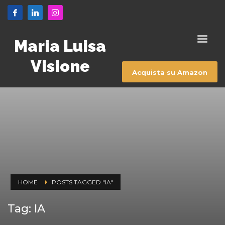
Maria Luisa
Visione
Acquista su Amazon
HOME
POSTS TAGGED "IA"
Tag: IA