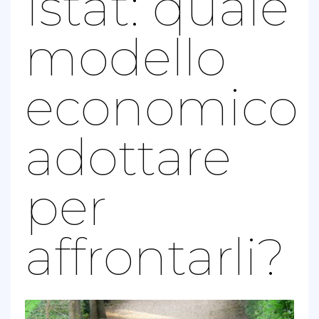
Istat: quale
modello
economico
adottare
per
affrontarli?