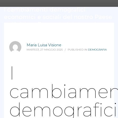
I cambiamenti demografici
economici e sociali del nostro Paese
nell’ultimo Rapporto Istat: quale
modello economico adottare per
affrontarli?
Maria Luisa Visione
MARTEDÌ, 27 MAGGIO 2025
/
PUBLISHED IN
DEMOGRAFIA
I
cambiamen
demografici