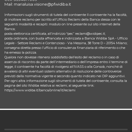
Mail: marialuisa.visione@pfwidiba.it
Informazioni sugli strumenti di tutela del contraente Il contraente ha la facoltà,
di inoltrare reclamo per iscritto all’Ufficio Reclami della Banca stessa con le
seguenti modalità e recapiti: modulo on line presente sul sito internet della
Banca;
posta elettronica certificata, all’indirizzo “pec” reclami@widipec.it;
posta ordinaria, con busta affrancata e indirizzata a Banca Widiba SpA - Ufficio
Legale - Settore Reclami e Contenzioso - Via Messina, 38 Torre D – 20154 Milano;
consegna diretta presso l’ufficio di consulenza finanziaria di riferimento o che
ha emesso la polizza.
Qualora non dovesse ritenersi soddisfatto dall’esito del reclamo o in caso di
assenza di riscontro da parte dell’intermediario o dell’impresa entro il termine di
legge, il contraente ha facoltà di rivolgersi all’IVASS o alla Consob, nonché di
avvalersi di altri eventuali sistemi alternativi di risoluzione delle controversie
previsti dalla normativa vigente e secondo quanto indicato nei DIP aggiuntivi.
Per ogni altra informazione sugli strumenti di tutela del contraente, consulta la
pagina del sito Widiba relativa ai reclami, al seguente link:
https://www.widiba.it/banca/online/it/reclami