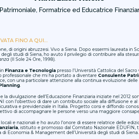
atrimoniale, Formatrice ed Educatrice Finanziari
VATA FINO A QUI…
one, di origini abruzzesi. Vivo a Siena. Dopo essermi laureata in
 degli studi di Siena, ho avuto il privilegio di contribuire alla st
nanza
(Il Sole 24 Ore, 1998).
 in
Finanza e Tecnologia
presso l’Università Cattolica del Sacro
o professionale che mi ha portato a diventare
Consulente Patr
ice, con una particolare attenzione alla continua evoluzione del
Planning
.
 e la divulgazione dell’Educazione Finanziaria iniziate nel 2012 s
I con l’obiettivo di dare un contributo sociale alla diffusione e a
ssicurativa e previdenziale in Italia. Progetto corsi e diffondo con
obiettivo di accompagnare le persone verso una maggiore consa
locali e nazionali e ho avuto l’onore di essere relatrice delle edizi
anziaria
, istituito e promosso dal Comitato Nazionale EDUFIN, 
la di Economia & Management dell’Università degli studi di Siena.