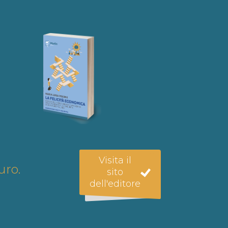
Visita il
uro.
sito
dell'editore