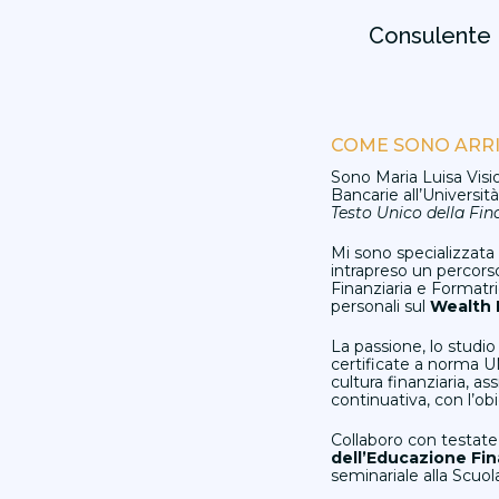
Consulente P
COME SONO ARRI
Sono Maria Luisa Visi
Bancarie all’Università
Testo Unico della Fi
Mi sono specializzata
intrapreso un percors
Finanziaria e Formatr
personali sul
Wealth 
La passione, lo studio
certificate a norma UN
cultura finanziaria, a
continuativa, con l’
Collaboro con testate 
dell’Educazione Fin
seminariale alla Scuo