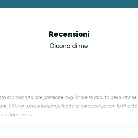
Recensioni
Dicono di me
ti ostacoli culturali e far maturare la giusta confidenza», concl
ità” per il titolo del libro: «Perché è una meta da raggiungere p
i continuo evolvono il contesto economico, i nostri bisogni, la 
menti e imbrigliare l’incertezza, più ci sentiremo tutelati e ser