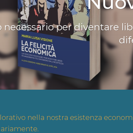
Nuov
 necessario per diventare lib
dif
plorativo nella nostra esistenza econom
nziariamente.