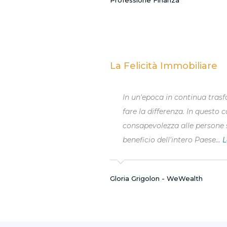
Laila Bonazzi per Marie Claire Itali
La Felicità Immobiliare
e sarà il capitale umano a
Un nuovo libro per cambiare i
 una maggiore
immobiliare, da conservare e 
ne finanziaria che va a
di più >
Marlin Editore