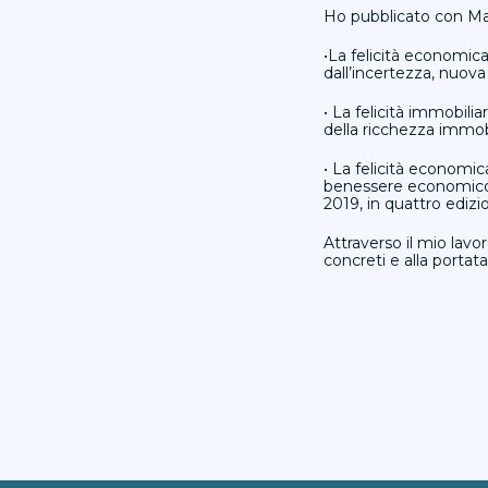
Ho pubblicato con Marl
•La felicità economica
dall’incertezza, nuov
• La felicità immobili
della ricchezza immobi
• La felicità economi
benessere economico, t
2019, in quattro edizi
Attraverso il mio lavo
concreti e alla portata 