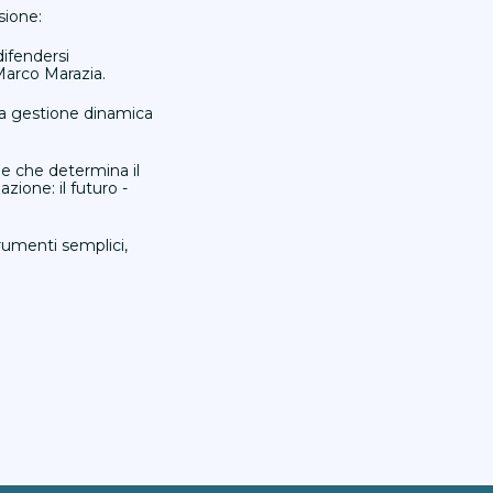
sione:
difendersi
Marco Marazia.
 la gestione dinamica
le che determina il
zione: il futuro -
trumenti semplici,