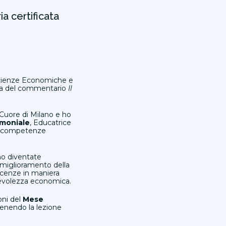
a certificata
 Scienze Economiche e
esura del commentario
Il
 Cuore di Milano e ho
imoniale
, Educatrice
le competenze
ono diventate
l miglioramento della
oscenze in maniera
pevolezza economica.
oni del
Mese
tenendo la lezione