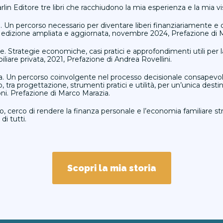
in Editore tre libri che racchiudono la mia esperienza e la mia vi
. Un percorso necessario per diventare liberi finanziariamente e 
a edizione ampliata e aggiornata, novembre 2024, Prefazione di 
are. Strategie economiche, casi pratici e approfondimenti utili per
liare privata, 2021, Prefazione di Andrea Rovellini.
ca. Un percorso coinvolgente nel processo decisionale consapevo
ra progettazione, strumenti pratici e utilità, per un’unica destina
oni. Prefazione di Marco Marazia.
ro, cerco di rendere la finanza personale e l’economia familiare s
di tutti.
Scopri la mia storia