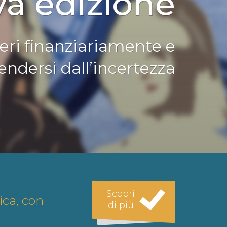
a edizione
eri finanziariamente e
endersi dall’incertezza
Scopri
ica, con
di più