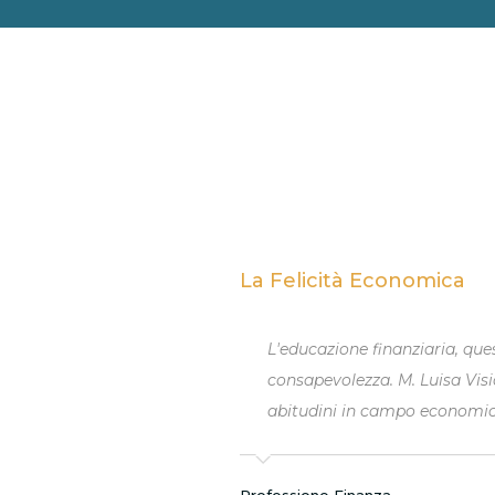
La Felicità Economica
olo ve ne fosse maggiore
[...] Dobbiamo rimuovere ques
i far acquisire buone
una parola emotiva come “felic
condizione dinamica, perché d
grado di gestire questi cambia