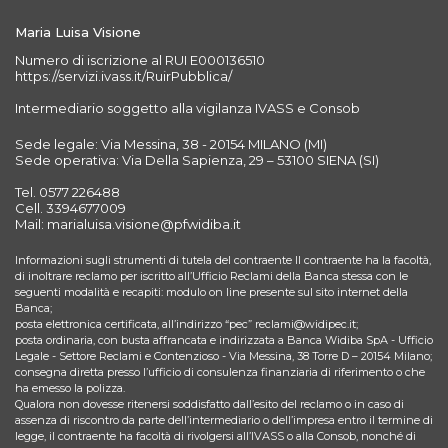
Maria Luisa Visione
Numero di iscrizione al RUI E000136510
https://servizi.ivass.it/RuirPubblica/
Intermediario soggetto alla vigilanza IVASS e Consob
Sede legale: Via Messina, 38 - 20154 MILANO (MI)
Sede operativa: Via Della Sapienza, 29 – 53100 SIENA (SI)
Tel. 0577 226488
Cell. 3394677009
Mail: marialuisa.visione@pfwidiba.it
Informazioni sugli strumenti di tutela del contraente Il contraente ha la facoltà,
di inoltrare reclamo per iscritto all’Ufficio Reclami della Banca stessa con le
seguenti modalità e recapiti: modulo on line presente sul sito internet della
Banca;
posta elettronica certificata, all’indirizzo “pec” reclami@widipec.it;
posta ordinaria, con busta affrancata e indirizzata a Banca Widiba SpA - Ufficio
Legale - Settore Reclami e Contenzioso - Via Messina, 38 Torre D – 20154 Milano;
consegna diretta presso l’ufficio di consulenza finanziaria di riferimento o che
ha emesso la polizza.
Qualora non dovesse ritenersi soddisfatto dall’esito del reclamo o in caso di
assenza di riscontro da parte dell’intermediario o dell’impresa entro il termine di
legge, il contraente ha facoltà di rivolgersi all’IVASS o alla Consob, nonché di