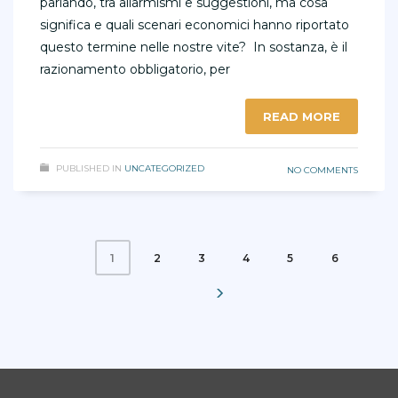
parlando, tra allarmismi e suggestioni, ma cosa
significa e quali scenari economici hanno riportato
questo termine nelle nostre vite? In sostanza, è il
razionamento obbligatorio, per
READ MORE
PUBLISHED IN
UNCATEGORIZED
NO COMMENTS
2
3
4
5
6
1