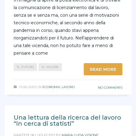
Immagina di aprire la posta elettronica e di trovare
la comunicazione di licenziamento dal lavoro,
senza se e senza ma, con una serie di motivazioni
tecnico-economiche, al secondo anno della
pandemia in corso, quando stavi appena
riorganizzandoti per il futuro. Nell’apprendere di
una tale vicenda, non ho potuto fare a meno di
pensare a come
FUTURO
VALORE
READ MORE
PUBLISHED IN
ECONOMIA
,
LAVORO
NO COMMENTS
Una lettura della ricerca del lavoro
“in cerca di statisti”
MARTEDÌ, 06 LUGLIO 2021
BY
MARIA LUISA VISIONE