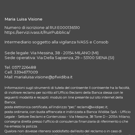
Maria Luisa Visione
Numero di iscrizione al RUI E000136510
https://servizi.ivass.it/RuirPubblica/
Intermediario soggetto alla vigilanza IVASS e Consob
Sede legale: Via Messina, 38 - 20154 MILANO (MI)
Sede operativa: Via Della Sapienza, 29 – 53100 SIENA (SI)
Tel. 0577 226488
Cell. 3394677009
Mail: marialuisa.visione@pfwidiba.it
Informazioni sugli strumenti di tutela del contraente Il contraente ha la facoltà,
di inoltrare reclamo per iscritto all’Ufficio Reclami della Banca stessa con le
seguenti modalità e recapiti: modulo on line presente sul sito internet della
Banca;
posta elettronica certificata, all’indirizzo “pec” reclami@widipec.it;
posta ordinaria, con busta affrancata e indirizzata a Banca Widiba SpA - Ufficio
Legale - Settore Reclami e Contenzioso - Via Messina, 38 Torre D – 20154 Milano;
consegna diretta presso l’ufficio di consulenza finanziaria di riferimento o che
ha emesso la polizza.
Qualora non dovesse ritenersi soddisfatto dall’esito del reclamo o in caso di