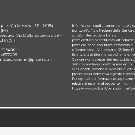
ale: Via Messina, 38 - 20154
Informazioni sugli strumenti di tutela de
(MI)
iscritto all’Ufficio Reclami della Banca
rativa: Via Della Sapienza, 29 –
sul sito internet della Banca;
ENA (SI)
posta elettronica certificata, all’indiriz
posta ordinaria, con busta affrancata e 
7 226488
e Contenzioso - Via Messina, 38 Torre D 
394677009
finanziaria di riferimento o che ha emes
rialuisa.visione@pfwidiba.it
Qualora non dovesse ritenersi soddisfatto
dell’intermediario o dell’impresa entro il
alla Consob, nonché di avvalersi di altri 
previsti dalla normativa vigente e seco
Per ogni altra informazione sugli strume
relativa ai reclami, al seguente link:
https://www.widiba.it/banca/online/it/r