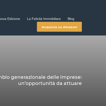
uova Edizione
La Felicità Immobiliare
Blog
Acquista su Amazon
ambio generazionale delle imprese:
un’opportunità da attuare