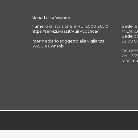
Maria Luisa Visione
Numero di iscrizione al RUI E000136510
Sede leg
https://servizi.ivass.it/RuirPubblica/
MILANO 
Sede ope
Intermediario soggetto alla vigilanza
53100 SI
IVASS e Consob
Tel. 057
Cell. 3
Mail: ma