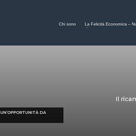
Chi sono
La Felicità Economica – N
Il ric
: UN’OPPORTUNITÀ DA