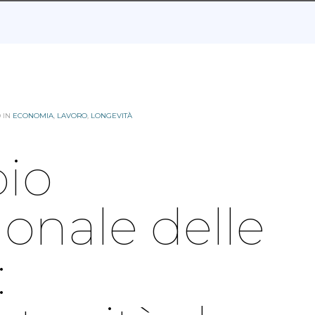
 IN
ECONOMIA
,
LAVORO
,
LONGEVITÀ
bio
onale delle
: