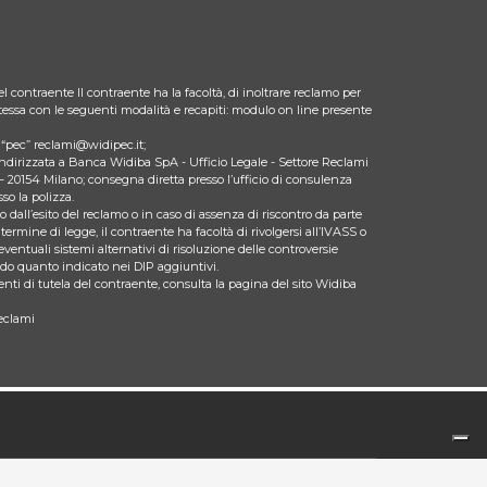
l contraente Il contraente ha la facoltà, di inoltrare reclamo per
 stessa con le seguenti modalità e recapiti: modulo on line presente
zo “pec” reclami@widipec.it;
indirizzata a Banca Widiba SpA - Ufficio Legale - Settore Reclami
– 20154 Milano; consegna diretta presso l’ufficio di consulenza
so la polizza.
 dall’esito del reclamo o in caso di assenza di riscontro da parte
 termine di legge, il contraente ha facoltà di rivolgersi all’IVASS o
eventuali sistemi alternativi di risoluzione delle controversie
ndo quanto indicato nei DIP aggiuntivi.
nti di tutela del contraente, consulta la pagina del sito Widiba
eclami