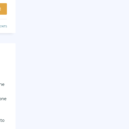
E
ENTS
one
ione
tto