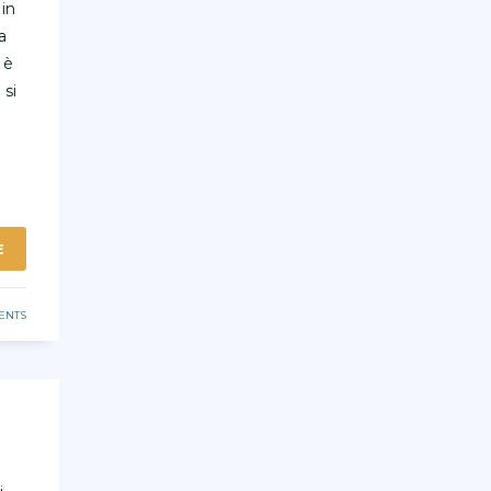
 in
a
 è
 si
E
ENTS