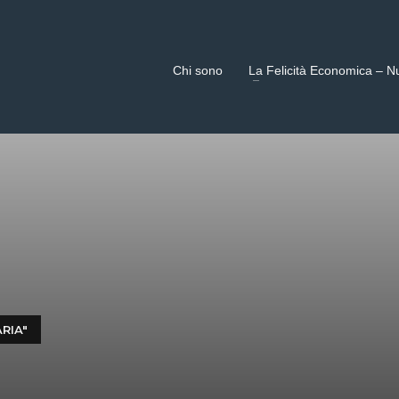
Chi sono
La Felicità Economica – N
RIA"