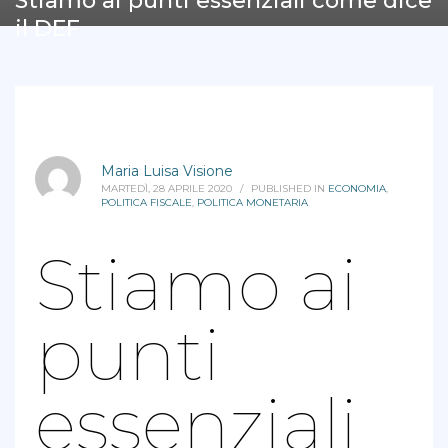
Stiamo ai punti essenziali come dice
il DEF
Maria Luisa Visione
MARTEDÌ, 28 APRILE 2020
/
PUBLISHED IN
ECONOMIA
,
POLITICA FISCALE
,
POLITICA MONETARIA
Stiamo ai
punti
essenziali