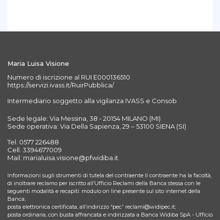
Maria Luisa Visione
Numero di iscrizione al RUI E000136510
https://servizi.ivass.it/RuirPubblica/
Intermediario soggetto alla vigilanza IVASS e Consob
Sede legale: Via Messina, 38 - 20154 MILANO (MI)
Sede operativa: Via Della Sapienza, 29 – 53100 SIENA (SI)
Tel. 0577 226488
Cell. 3394677009
Mail: marialuisa.visione@pfwidiba.it
Informazioni sugli strumenti di tutela del contraente Il contraente ha la facoltà,
di inoltrare reclamo per iscritto all’Ufficio Reclami della Banca stessa con le
seguenti modalità e recapiti: modulo on line presente sul sito internet della
Banca;
posta elettronica certificata, all’indirizzo “pec” reclami@widipec.it;
posta ordinaria, con busta affrancata e indirizzata a Banca Widiba SpA - Ufficio