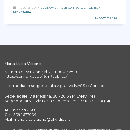
PUBLISHED IN
ECONOMIA
,
POLITICA FISCALE
,
POLITICA
MONETARIA
NO COMMENTS
Maria Luisa Visione
Numero di iscrizione al RUI E000136510
https://servizi.ivass.it/RuirPubblica/
Intermediario soggetto alla vigilanza IVASS e Consob
Sede legale: Via Messina, 38 - 20154 MILANO (MI)
Sede operativa: Via Della Sapienza, 29 – 53100 SIENA (SI)
Tel. 0577 226488
Cell. 3394677009
Mail: marialuisa.visione@pfwidiba.it
Informazioni sugli strumenti di tutela del contraente Il contraente ha la facoltà,