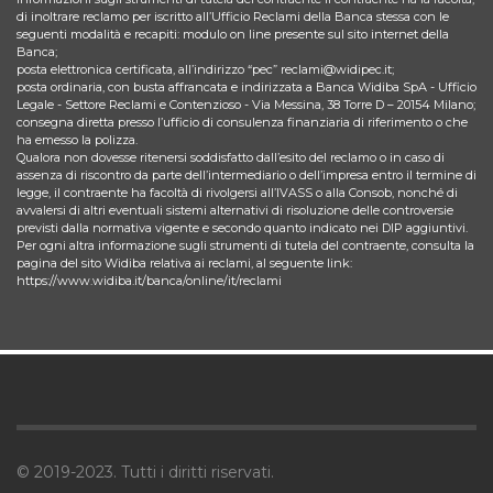
di inoltrare reclamo per iscritto all’Ufficio Reclami della Banca stessa con le
seguenti modalità e recapiti: modulo on line presente sul sito internet della
Banca;
posta elettronica certificata, all’indirizzo “pec” reclami@widipec.it;
posta ordinaria, con busta affrancata e indirizzata a Banca Widiba SpA - Ufficio
Legale - Settore Reclami e Contenzioso - Via Messina, 38 Torre D – 20154 Milano;
consegna diretta presso l’ufficio di consulenza finanziaria di riferimento o che
ha emesso la polizza.
Qualora non dovesse ritenersi soddisfatto dall’esito del reclamo o in caso di
assenza di riscontro da parte dell’intermediario o dell’impresa entro il termine di
legge, il contraente ha facoltà di rivolgersi all’IVASS o alla Consob, nonché di
avvalersi di altri eventuali sistemi alternativi di risoluzione delle controversie
previsti dalla normativa vigente e secondo quanto indicato nei DIP aggiuntivi.
Per ogni altra informazione sugli strumenti di tutela del contraente, consulta la
pagina del sito Widiba relativa ai reclami, al seguente link:
https://www.widiba.it/banca/online/it/reclami
© 2019-2023. Tutti i diritti riservati.