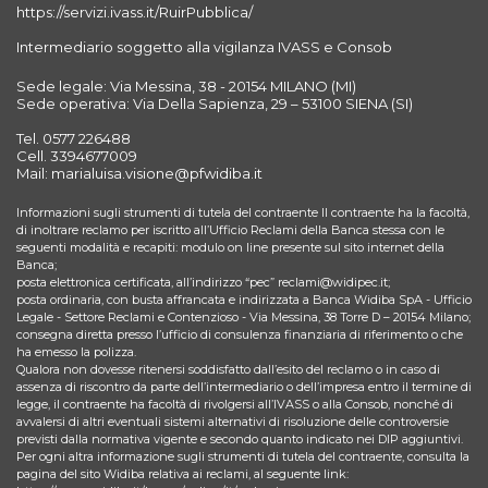
https://servizi.ivass.it/RuirPubblica/
Intermediario soggetto alla vigilanza IVASS e Consob
Sede legale: Via Messina, 38 - 20154 MILANO (MI)
Sede operativa: Via Della Sapienza, 29 – 53100 SIENA (SI)
Tel. 0577 226488
Cell. 3394677009
Mail: marialuisa.visione@pfwidiba.it
Informazioni sugli strumenti di tutela del contraente Il contraente ha la facoltà,
di inoltrare reclamo per iscritto all’Ufficio Reclami della Banca stessa con le
seguenti modalità e recapiti: modulo on line presente sul sito internet della
Banca;
posta elettronica certificata, all’indirizzo “pec” reclami@widipec.it;
posta ordinaria, con busta affrancata e indirizzata a Banca Widiba SpA - Ufficio
Legale - Settore Reclami e Contenzioso - Via Messina, 38 Torre D – 20154 Milano;
consegna diretta presso l’ufficio di consulenza finanziaria di riferimento o che
ha emesso la polizza.
Qualora non dovesse ritenersi soddisfatto dall’esito del reclamo o in caso di
assenza di riscontro da parte dell’intermediario o dell’impresa entro il termine di
legge, il contraente ha facoltà di rivolgersi all’IVASS o alla Consob, nonché di
avvalersi di altri eventuali sistemi alternativi di risoluzione delle controversie
previsti dalla normativa vigente e secondo quanto indicato nei DIP aggiuntivi.
Per ogni altra informazione sugli strumenti di tutela del contraente, consulta la
pagina del sito Widiba relativa ai reclami, al seguente link: