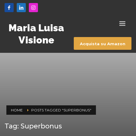
Maria Luisa
Visione
Acquista su Amazon
HOME
POSTS TAGGED "SUPERBONUS"
Tag: Superbonus