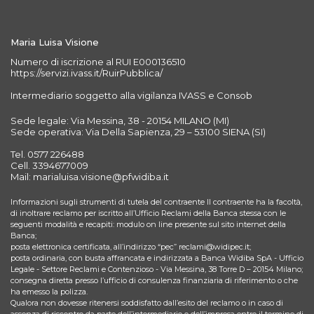
Maria Luisa Visione
Numero di iscrizione al RUI E000136510
https://servizi.ivass.it/RuirPubblica/
Intermediario soggetto alla vigilanza IVASS e Consob
Sede legale: Via Messina, 38 - 20154 MILANO (MI)
Sede operativa: Via Della Sapienza, 29 – 53100 SIENA (SI)
Tel. 0577 226488
Cell. 3394677009
Mail: marialuisa.visione@pfwidiba.it
Informazioni sugli strumenti di tutela del contraente Il contraente ha la facoltà,
di inoltrare reclamo per iscritto all’Ufficio Reclami della Banca stessa con le
seguenti modalità e recapiti: modulo on line presente sul sito internet della
Banca;
posta elettronica certificata, all’indirizzo “pec” reclami@widipec.it;
posta ordinaria, con busta affrancata e indirizzata a Banca Widiba SpA - Ufficio
Legale - Settore Reclami e Contenzioso - Via Messina, 38 Torre D – 20154 Milano;
consegna diretta presso l’ufficio di consulenza finanziaria di riferimento o che
ha emesso la polizza.
Qualora non dovesse ritenersi soddisfatto dall’esito del reclamo o in caso di