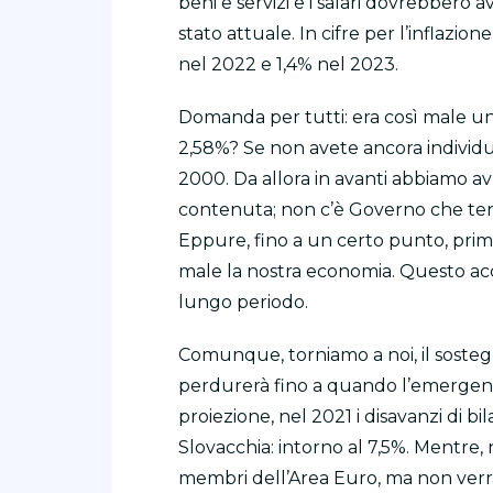
beni e servizi e i salari dovrebbero av
stato attuale. In cifre per l’inflazion
nel 2022 e 1,4% nel 2023.
Domanda per tutti: era così male una
2,58%? Se non avete ancora individu
2000. Da allora in avanti abbiamo avut
contenuta; non c’è Governo che teng
Eppure, fino a un certo punto, prima
male la nostra economia. Questo acc
lungo periodo.
Comunque, torniamo a noi, il sostegn
perdurerà fino a quando l’emergenza s
proiezione, nel 2021 i disavanzi di bi
Slovacchia: intorno al 7,5%. Mentre,
membri dell’Area Euro, ma non verran