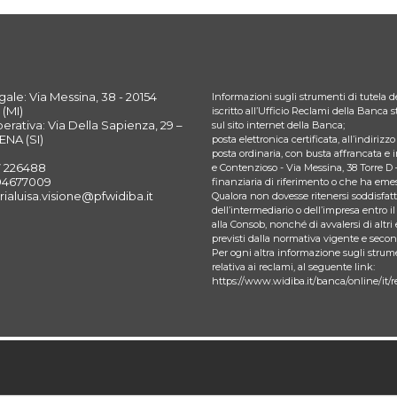
ale: Via Messina, 38 - 20154
Informazioni sugli strumenti di tutela de
(MI)
iscritto all’Ufficio Reclami della Banca
rativa: Via Della Sapienza, 29 –
sul sito internet della Banca;
ENA (SI)
posta elettronica certificata, all’indiriz
posta ordinaria, con busta affrancata e 
7 226488
e Contenzioso - Via Messina, 38 Torre D 
394677009
finanziaria di riferimento o che ha emes
rialuisa.visione@pfwidiba.it
Qualora non dovesse ritenersi soddisfatto
dell’intermediario o dell’impresa entro il
alla Consob, nonché di avvalersi di altri 
previsti dalla normativa vigente e seco
Per ogni altra informazione sugli strume
relativa ai reclami, al seguente link:
https://www.widiba.it/banca/online/it/r