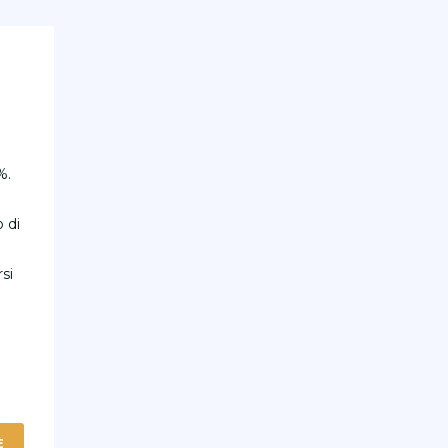
%.
 di
si
E