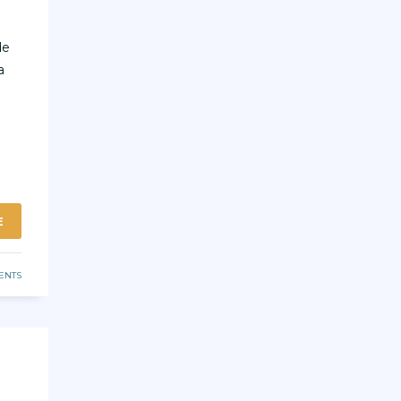
de
a
E
ENTS