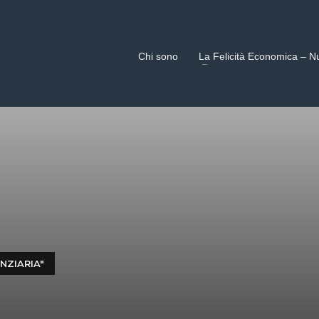
Chi sono
La Felicità Economica – N
NZIARIA"