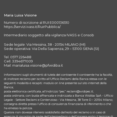
Maria Luisa Visione
Numero di iscrizione al RUI E000136510
https://servizi.ivass.it/RuirPubblica/
Intermediario soggetto alla vigilanza IVASS e Consob
Sede legale: Via Messina, 38 - 20154 MILANO (MI)
Sede operativa: Via Della Sapienza, 29 – 53100 SIENA (SI)
Tel. 0577 226488
Cell. 3394677009
Mail: marialuisa.visione@pfwidiba.it
Informazioni sugli strumenti di tutela del contraente Il contraente ha la facoltà,
di inoltrare reclamo per iscritto all’Ufficio Reclami della Banca stessa con le
seguenti modalità e recapiti: modulo on line presente sul sito internet della
Banca;
posta elettronica certificata, all’indirizzo “pec” reclami@widipec.it;
posta ordinaria, con busta affrancata e indirizzata a Banca Widiba SpA - Ufficio
Legale - Settore Reclami e Contenzioso - Via Messina, 38 Torre D – 20154 Milano;
consegna diretta presso l’ufficio di consulenza finanziaria di riferimento o che
ha emesso la polizza.
Qualora non dovesse ritenersi soddisfatto dall’esito del reclamo o in caso di
assenza di riscontro da parte dell’intermediario o dell’impresa entro il termine di