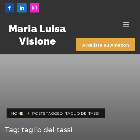
Maria Luisa
Visione
Acquista su Amazon
HOME
POSTS TAGGED "TAGLIO DEI TASSI"
Tag: taglio dei tassi