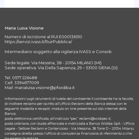
Maria Luisa Visione
Numero di iscrizione al RUI E000136510
https://servizi.ivass.it/RuirPubblica/
Intermediario soggetto alla vigilanza IVASS e Consob
Sede legale: Via Messina, 38 - 20154 MILANO (MI)
Sede operativa: Via Della Sapienza, 29 – 53100 SIENA (SI)
Tel. 0577 226488
Cell. 3394677009
Mail: marialuisa.visione@pfwidiba.it
Informazioni sugli strumenti di tutela del contraente Il contraente ha la facoltà,
di inoltrare reclamo per iscritto all’Ufficio Reclami della Banca stessa con le
seguenti modalità e recapiti: modulo on line presente sul sito internet della
Banca;
posta elettronica certificata, all’indirizzo “pec” reclami@widipec.it;
posta ordinaria, con busta affrancata e indirizzata a Banca Widiba SpA - Ufficio
Legale - Settore Reclami e Contenzioso - Via Messina, 38 Torre D – 20154 Milano;
consegna diretta presso l’ufficio di consulenza finanziaria di riferimento o che
ha emesso la polizza.