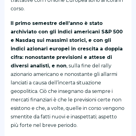
trattative con l’Unione Europea sono ancora in
corso.
Il primo semestre dell’anno è stato
archiviato con gli indici americani S&P 500
e Nasdaq sui massimi storici, e con gli
indici azionari europei in crescita a doppia
cifra: nonostante previsioni e attese di
diversi analisti, e non
, sulla fine del rally
azionario americano e nonostante gli allarmi
lanciati a causa dell’incerta situazione
geopolitica. Ciò che insegnano da sempre i
mercati finanziari è che le previsioni certe non
esistono e che, a volte, quelle in corso vengono
smentite da fatti nuovi e inaspettati; aspetto
più forte nel breve periodo.