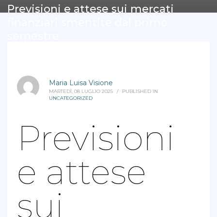
Previsioni e attese sui mercati
finanziari smentite dal primo
semestre
Maria Luisa Visione
MARTEDÌ, 08 LUGLIO 2025
/
PUBLISHED IN
UNCATEGORIZED
Previsioni
e attese
sui