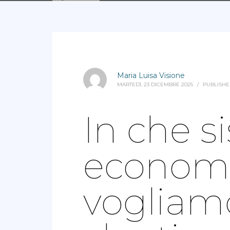
Maria Luisa Visione
MARTEDÌ, 23 DICEMBRE 2025
/
PUBLISHE
In che s
economi
vogliamo