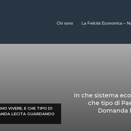
Chi sono
La Felicità Economica – N
In che sistema eco
che tipo di Pa
O VIVERE, E CHE TIPO DI
Domanda le
MANDA LECITA GUARDANDO