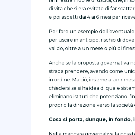
la finestra mobile di uscita, che, in s
di vita che si era evitato di far sca
e poi aspetti dai 4 ai 6 mesi per riceve
Per fare un esempio dell’eventuale e
per uscire in anticipo, rischio di do
valido, oltre a un mese o più di fines
Anche se la proposta governativa no
strada prendere, avendo come unico f
in ordine. Ma ciò, insieme a un rimesc
chiedersi se si ha idea di quale sist
eliminano istituti che potenziano l
proprio la direzione verso la società
Cosa si porta, dunque, in fondo, 
Nella manovra governativa la possibi