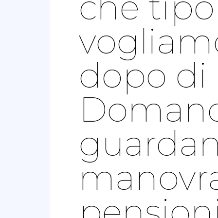
che tipo
vogliamo
dopo di 
Domanda
guardan
manovra
pensioni