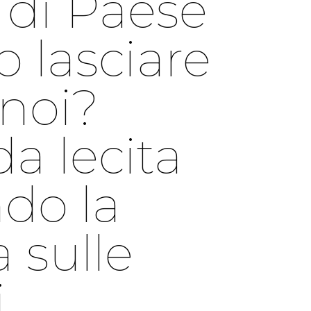
 di Paese
 lasciare
noi?
 lecita
do la
 sulle
.