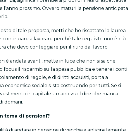
ostanza, significa riprendersi proprio i mesi di aspettativa
ttare l’anno prossimo. Ovvero maturi la pensione anticipata
rla.
sito di tale proposta, metti che ho riscattato la laurea
ver continuare a lavorare perché tale requisito non è più
tra che devo conteggiare per il ritiro dal lavoro.
n è andata avanti, mette in luce che non si sa che
ocus il risparmio sulla spesa pubblica e tenere i conti
olamento di regole, e di diritti acquisiti, porta a
ema economico sociale si sta costruendo per tutti. Se si
’investimento in capitale umano vuol dire che manca
 di domani.
in tema di pensioni?
lità di andare in pensione di vecchiaia anticipatamente,