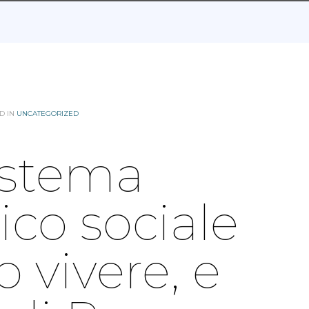
D IN
UNCATEGORIZED
istema
co sociale
 vivere, e