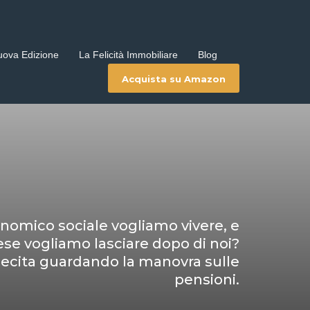
uova Edizione
La Felicità Immobiliare
Blog
Acquista su Amazon
nomico sociale vogliamo vivere, e
ese vogliamo lasciare dopo di noi?
cita guardando la manovra sulle
pensioni.