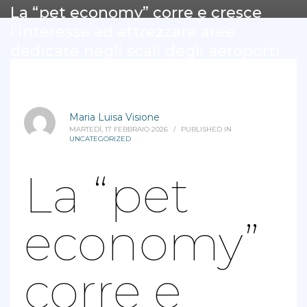
La “pet economy” corre e cresce
l’interesse ad attrezzare aree
dedicate negli scali degli aeroporti
Maria Luisa Visione
MARTEDÌ, 17 FEBBRAIO 2026
/
PUBLISHED IN
UNCATEGORIZED
La “pet
economy”
corre e