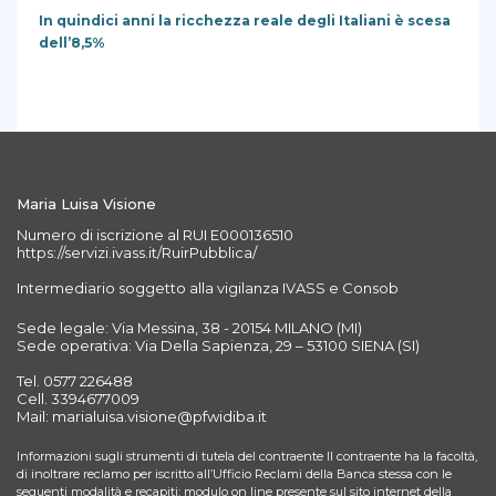
In quindici anni la ricchezza reale degli Italiani è scesa
dell’8,5%
Maria Luisa Visione
Numero di iscrizione al RUI E000136510
https://servizi.ivass.it/RuirPubblica/
Intermediario soggetto alla vigilanza IVASS e Consob
Sede legale: Via Messina, 38 - 20154 MILANO (MI)
Sede operativa: Via Della Sapienza, 29 – 53100 SIENA (SI)
Tel. 0577 226488
Cell. 3394677009
Mail: marialuisa.visione@pfwidiba.it
Informazioni sugli strumenti di tutela del contraente Il contraente ha la facoltà,
di inoltrare reclamo per iscritto all’Ufficio Reclami della Banca stessa con le
seguenti modalità e recapiti: modulo on line presente sul sito internet della