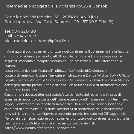
Intermediario soggetto alla vigilanza IVASS e Consob
Sede legale: Via Messina, 38 - 20154 MILANO (MI)
Sede operativa: Via Della Sapienza, 29 – 53100 SIENA (SI)
Tel. 0577 226488
Cell. 3394677009
Mail: marialuisa.visione@pfwidiba.it
Informazioni sugli strumenti di tutela del contraente Il contraente ha la facoltà,
di inoltrare reclamo per iscritto all’Ufficio Reclami della Banca stessa con le
seguenti modalità e recapiti: modulo on line presente sul sito internet della
Banca;
posta elettronica certificata, all’indirizzo “pec” reclami@widipec.it;
posta ordinaria, con busta affrancata e indirizzata a Banca Widiba SpA - Ufficio
Legale - Settore Reclami e Contenzioso - Via Messina, 38 Torre D – 20154 Milano;
consegna diretta presso l’ufficio di consulenza finanziaria di riferimento o che
ha emesso la polizza.
Qualora non dovesse ritenersi soddisfatto dall’esito del reclamo o in caso di
assenza di riscontro da parte dell’intermediario o dell’impresa entro il termine di
legge, il contraente ha facoltà di rivolgersi all’IVASS o alla Consob, nonché di
avvalersi di altri eventuali sistemi alternativi di risoluzione delle controversie
previsti dalla normativa vigente e secondo quanto indicato nei DIP aggiuntivi.
Per ogni altra informazione sugli strumenti di tutela del contraente, consulta la
pagina del sito Widiba relativa ai reclami, al seguente link:
https://www.widiba.it/banca/online/it/reclami