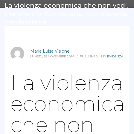
La violenza economica che non vedi,
ma che c’è. Conoscerla, riconoscerla,
combatterla
Maria Luisa Visione
LUNEDÌ, 25 NOVEMBRE 2024
/
PUBLISHED IN
IN EVIDENZA
La violenza
economica
che non