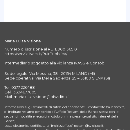
Maria Luisa Visione
Numero di iscrizione al RUI E000136510
https://servizi.ivass.it/RuirPubblica/
Intermediario soggetto alla vigilanza IVASS e Consob
Sede legale: Via Messina, 38 - 20154 MILANO (MI)
Sede operativa: Via Della Sapienza, 29 – 53100 SIENA (SI)
Tel. 0577 226488
Cell. 3394677009
Mail: marialuisa.visione@pfwidiba.it
Informazioni sugli strumenti di tutela del contraente Il contraente ha la facoltà,
di inoltrare reclamo per iscritto all’Ufficio Reclami della Banca stessa con le
seguenti modalità e recapiti: modulo on line presente sul sito internet della
Banca;
posta elettronica certificata, all’indirizzo “pec” reclami@widipec.it;