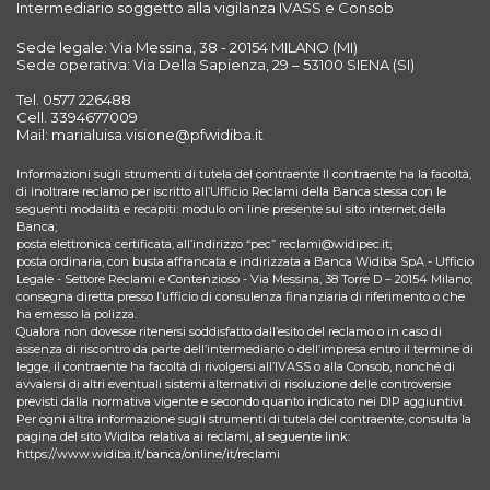
Intermediario soggetto alla vigilanza IVASS e Consob
Sede legale: Via Messina, 38 - 20154 MILANO (MI)
Sede operativa: Via Della Sapienza, 29 – 53100 SIENA (SI)
Tel. 0577 226488
Cell. 3394677009
Mail: marialuisa.visione@pfwidiba.it
Informazioni sugli strumenti di tutela del contraente Il contraente ha la facoltà,
di inoltrare reclamo per iscritto all’Ufficio Reclami della Banca stessa con le
seguenti modalità e recapiti: modulo on line presente sul sito internet della
Banca;
posta elettronica certificata, all’indirizzo “pec” reclami@widipec.it;
posta ordinaria, con busta affrancata e indirizzata a Banca Widiba SpA - Ufficio
Legale - Settore Reclami e Contenzioso - Via Messina, 38 Torre D – 20154 Milano;
consegna diretta presso l’ufficio di consulenza finanziaria di riferimento o che
ha emesso la polizza.
Qualora non dovesse ritenersi soddisfatto dall’esito del reclamo o in caso di
assenza di riscontro da parte dell’intermediario o dell’impresa entro il termine di
legge, il contraente ha facoltà di rivolgersi all’IVASS o alla Consob, nonché di
avvalersi di altri eventuali sistemi alternativi di risoluzione delle controversie
previsti dalla normativa vigente e secondo quanto indicato nei DIP aggiuntivi.
Per ogni altra informazione sugli strumenti di tutela del contraente, consulta la
pagina del sito Widiba relativa ai reclami, al seguente link:
https://www.widiba.it/banca/online/it/reclami