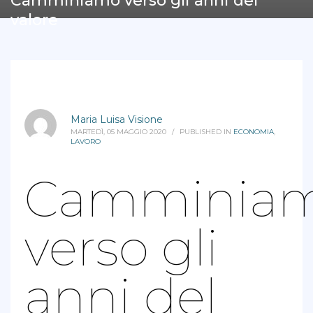
Camminiamo verso gli anni del
valore
Maria Luisa Visione
MARTEDÌ, 05 MAGGIO 2020
/
PUBLISHED IN
ECONOMIA
,
LAVORO
Camminia
verso gli
anni del