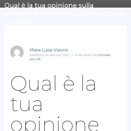
Qual è la tua opinione sulla
situazione economica post seconda
ondata?
Maria Luisa Visione
MARTEDÌ, 04 MAGGIO 2021
/
PUBLISHED IN
GIOVANI
,
SALUTE
Qual è la
tua
opinione