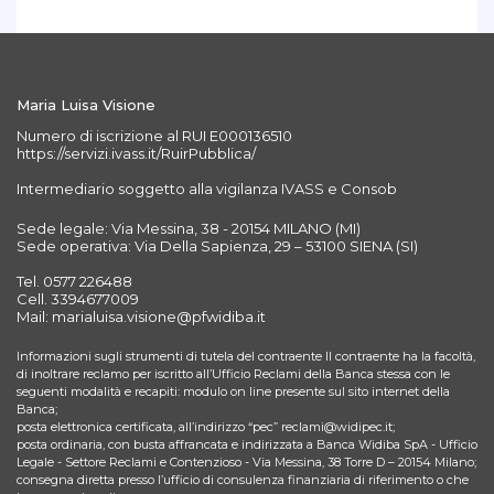
Maria Luisa Visione
Numero di iscrizione al RUI E000136510
https://servizi.ivass.it/RuirPubblica/
Intermediario soggetto alla vigilanza IVASS e Consob
Sede legale: Via Messina, 38 - 20154 MILANO (MI)
Sede operativa: Via Della Sapienza, 29 – 53100 SIENA (SI)
Tel. 0577 226488
Cell. 3394677009
Mail: marialuisa.visione@pfwidiba.it
Informazioni sugli strumenti di tutela del contraente Il contraente ha la facoltà,
di inoltrare reclamo per iscritto all’Ufficio Reclami della Banca stessa con le
seguenti modalità e recapiti: modulo on line presente sul sito internet della
Banca;
posta elettronica certificata, all’indirizzo “pec” reclami@widipec.it;
posta ordinaria, con busta affrancata e indirizzata a Banca Widiba SpA - Ufficio
Legale - Settore Reclami e Contenzioso - Via Messina, 38 Torre D – 20154 Milano;
consegna diretta presso l’ufficio di consulenza finanziaria di riferimento o che