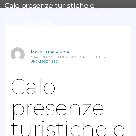
Calo presenze turistiche e
caroprezzi: facciamo chiarezza.
Seconda parte.
Maria Luisa Visione
MARTEDÌ, 02 SETTEMBRE 2025
/
PUBLISHED IN
UNCATEGORIZED
Calo
presenze
turistiche e