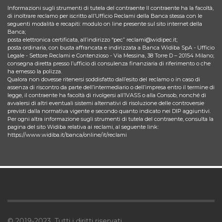
Informazioni sugli strumenti di tutela del contraente Il contraente ha la facoltà,
di inoltrare reclamo per iscritto all’Ufficio Reclami della Banca stessa con le
seguenti modalità e recapiti: modulo on line presente sul sito internet della
Banca;
posta elettronica certificata, all’indirizzo “pec” reclami@widipec.it;
posta ordinaria, con busta affrancata e indirizzata a Banca Widiba SpA - Ufficio
Legale - Settore Reclami e Contenzioso - Via Messina, 38 Torre D – 20154 Milano;
consegna diretta presso l’ufficio di consulenza finanziaria di riferimento o che
ha emesso la polizza.
Qualora non dovesse ritenersi soddisfatto dall’esito del reclamo o in caso di
assenza di riscontro da parte dell’intermediario o dell’impresa entro il termine di
legge, il contraente ha facoltà di rivolgersi all’IVASS o alla Consob, nonché di
avvalersi di altri eventuali sistemi alternativi di risoluzione delle controversie
previsti dalla normativa vigente e secondo quanto indicato nei DIP aggiuntivi.
Per ogni altra informazione sugli strumenti di tutela del contraente, consulta la
pagina del sito Widiba relativa ai reclami, al seguente link:
https://www.widiba.it/banca/online/it/reclami
© 2019-2023. Tutti i diritti riservati.