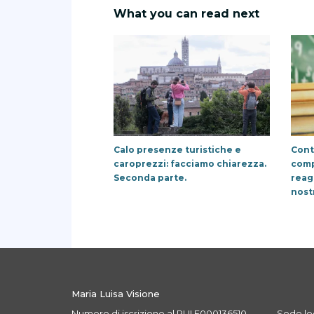
What you can read next
Calo presenze turistiche e
Cont
caroprezzi: facciamo chiarezza.
comp
Seconda parte.
reag
nost
Maria Luisa Visione
Numero di iscrizione al RUI E000136510
Sede leg