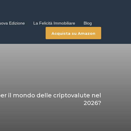
uova Edizione
La Felicità Immobiliare
Blog
Acquista su Amazon
r il mondo delle criptovalute nel
2026?