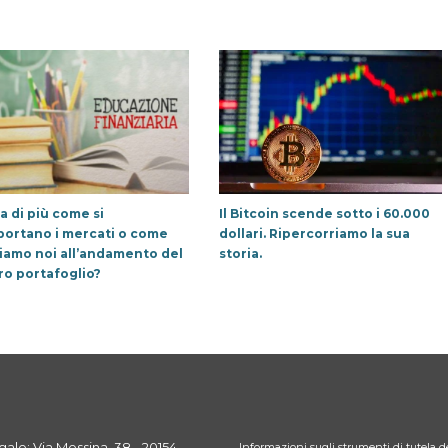
a di più come si
Il Bitcoin scende sotto i 60.000
ortano i mercati o come
dollari. Ripercorriamo la sua
iamo noi all’andamento del
storia.
ro portafoglio?
ale: Via Messina, 38 - 20154
Informazioni sugli strumenti di tutela de