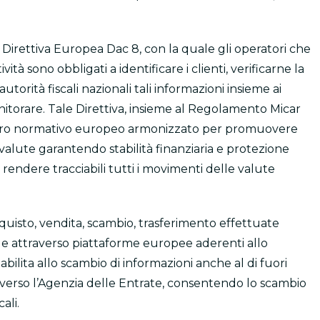
la Direttiva Europea Dac 8, con la quale gli operatori che
tività sono obbligati a identificare i clienti, verificarne la
utorità fiscali nazionali tali informazioni insieme ai
itorare. Tale Direttiva, insieme al Regolamento Micar
uadro normativo europeo armonizzato per promuovere
tovalute garantendo stabilità finanziaria e protezione
di rendere tracciabili tutti i movimenti delle valute
cquisto, vendita, scambio, trasferimento effettuate
ia e attraverso piattaforme europee aderenti allo
bilita allo scambio di informazioni anche al di fuori
 verso l’Agenzia delle Entrate, consentendo lo scambio
ali.