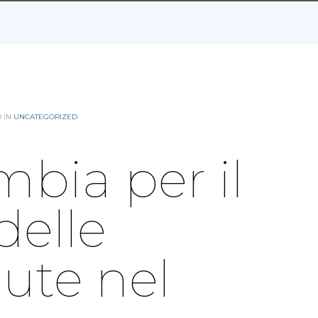
 IN
UNCATEGORIZED
bia per il
elle
lute nel