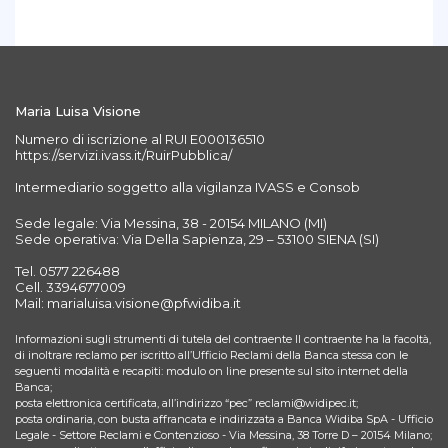
Maria Luisa Visione
Numero di iscrizione al RUI E000136510
https://servizi.ivass.it/RuirPubblica/
Intermediario soggetto alla vigilanza IVASS e Consob
Sede legale: Via Messina, 38 - 20154 MILANO (MI)
Sede operativa: Via Della Sapienza, 29 – 53100 SIENA (SI)
Tel. 0577 226488
Cell. 3394677009
Mail: marialuisa.visione@pfwidiba.it
Informazioni sugli strumenti di tutela del contraente Il contraente ha la facoltà,
di inoltrare reclamo per iscritto all’Ufficio Reclami della Banca stessa con le
seguenti modalità e recapiti: modulo on line presente sul sito internet della
Banca;
posta elettronica certificata, all’indirizzo “pec” reclami@widipec.it;
posta ordinaria, con busta affrancata e indirizzata a Banca Widiba SpA - Ufficio
Legale - Settore Reclami e Contenzioso - Via Messina, 38 Torre D – 20154 Milano;