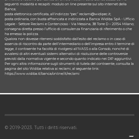
seguenti modalità e recapiti: modulo on line presente sul sito internet della
Banca;
posta elettronica certificata, all’indirizzo “pec” reclami@widipec.it;
posta ordinaria, con busta affrancata e indirizzata a Banca Widiba SpA - Ufficio
Legale - Settore Reclami e Contenzioso - Via Messina, 38 Torre D – 20154 Milano;
consegna diretta presso l’ufficio di consulenza finanziaria di riferimento o che
ha emesso la polizza.
Qualora non dovesse ritenersi soddisfatto dall’esito del reclamo o in caso di
assenza di riscontro da parte dell’intermediario o dell’impresa entro il termine di
legge, il contraente ha facoltà di rivolgersi all’IVASS o alla Consob, nonché di
avvalersi di altri eventuali sistemi alternativi di risoluzione delle controversie
previsti dalla normativa vigente e secondo quanto indicato nei DIP aggiuntivi.
Per ogni altra informazione sugli strumenti di tutela del contraente, consulta la
pagina del sito Widiba relativa ai reclami, al seguente link:
https://www.widiba.it/banca/online/it/reclami
© 2019-2023. Tutti i diritti riservati.