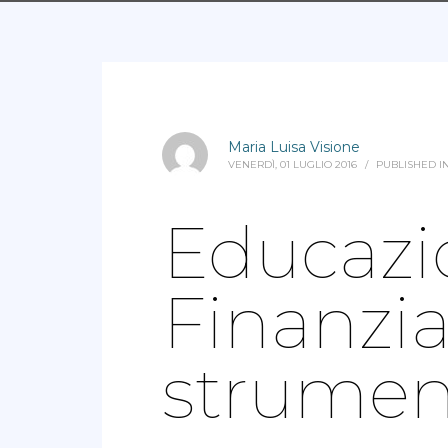
Maria Luisa Visione
VENERDÌ, 01 LUGLIO 2016
/
PUBLISHED I
Educazi
Finanzi
strument