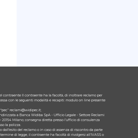
l contraente Il contraente ha la facoltà, di inoltrare reclamo per
 stessa con le seguenti modalità e recapiti: modulo on line presente
zo “pec” reclami@widipec.it;
indirizzata a Banca Widiba SpA - Ufficio Legale - Settore Reclami
– 20154 Milano; consegna diretta presso l’ufficio di consulenza
so la polizza.
 dall’esito del reclamo o in caso di assenza di riscontro da parte
 termine di legge, il contraente ha facoltà di rivolgersi all’IVASS o