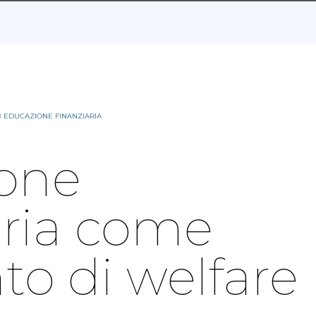
N
EDUCAZIONE FINANZIARIA
one
aria come
o di welfare