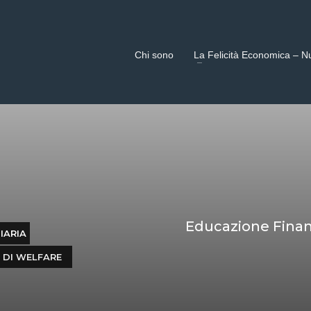
Chi sono
La Felicità Economica – N
Educazione Finan
IARIA
 DI WELFARE