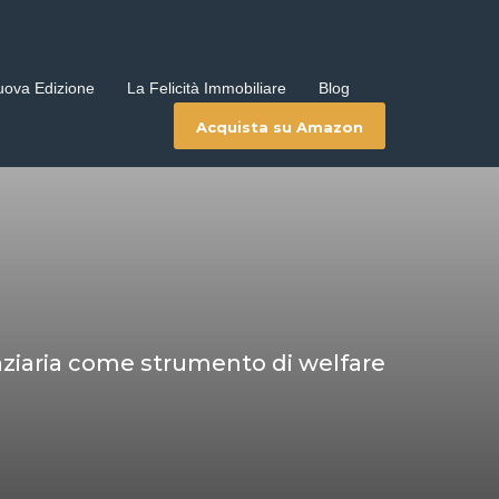
uova Edizione
La Felicità Immobiliare
Blog
Acquista su Amazon
ziaria come strumento di welfare