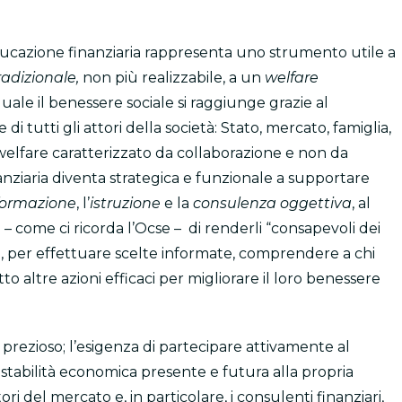
educazione finanziaria rappresenta uno strumento utile a
radizionale,
non più realizzabile, a un
welfare
quale il benessere sociale si raggiunge grazie al
i tutti gli attori della società: Stato, mercato, famiglia,
 welfare caratterizzato da collaborazione e non da
nziaria diventa strategica e funzionale a supportare
formazione
, l’
istruzione
e la
consulenza oggettiva
, al
– come ci ricorda l’Ocse – di renderli “consapevoli dei
ie, per effettuare scelte informate, comprendere a chi
 altre azioni efficaci per migliorare il loro benessere
e prezioso; l’esigenza di partecipare attivamente al
 stabilità economica presente e futura alla propria
ri del mercato e, in particolare, i consulenti finanziari,