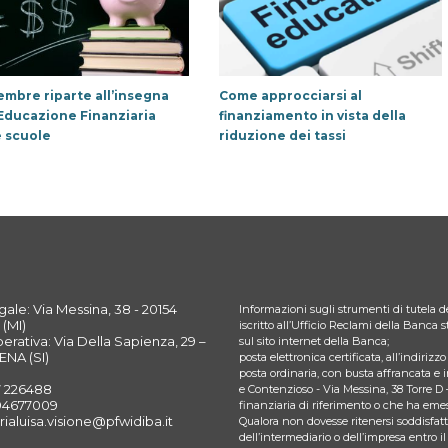
embre riparte all’insegna
Come approcciarsi al
’Educazione Finanziaria
finanziamento in vista della
e scuole
riduzione dei tassi
ale: Via Messina, 38 - 20154
Informazioni sugli strumenti di tutela de
(MI)
iscritto all’Ufficio Reclami della Banca
rativa: Via Della Sapienza, 29 –
sul sito internet della Banca;
ENA (SI)
posta elettronica certificata, all’indiriz
posta ordinaria, con busta affrancata e 
7 226488
e Contenzioso - Via Messina, 38 Torre D 
394677009
finanziaria di riferimento o che ha emes
rialuisa.visione@pfwidiba.it
Qualora non dovesse ritenersi soddisfatto
dell’intermediario o dell’impresa entro il