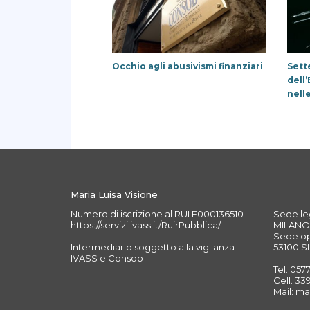
Occhio agli abusivismi finanziari
Sett
dell
nell
Maria Luisa Visione
Numero di iscrizione al RUI E000136510
Sede leg
https://servizi.ivass.it/RuirPubblica/
MILANO 
Sede ope
Intermediario soggetto alla vigilanza
53100 SI
IVASS e Consob
Tel. 057
Cell. 3
Mail: ma