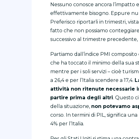
Nessuno conosce ancora l’impatto eco
effettivamente bisogno. Eppure num
Preferisco riportarli in trimestri, vi
fatto che non possiamo conteggiare
successivo al trimestre precedente,
Partiamo dall’indice PMI composito d
che ha toccato il minimo della sua sto
mentre per i soli servizi – cioè turism
a 26,4 e per l’Italia scendere a 17,4.
L
attività non ritenute necessarie 
partire prima degli altri
. Questo c
della situazione,
non potevamo aspe
corso. In termini di PIL, significa una
4% per l’Italia.
Per gli Stati Uniti si stima una con