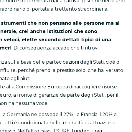
le non è determinata dalla cattiva gestione dei bilanci
raordinario di portata altrettanto straordinaria.
 strumenti che non pensano alle persone ma al
erale, crei anche istituzioni che sono
 veloci, elette secondo dettati tipici di una
umeri
. Di conseguenza accade che ti ritrovi:
sulla base delle partecipazioni degli Stati, cioè di
luire, perché prendi a prestito soldi che hai versato
to agli aiuti;
e alla Commissione Europea di raccogliere risorse
 euro, a fronte di garanzie da parte degli Stati, per il
non ha nessuna voce.
a Germania ne possiede il 27%, la Francia il 20% e
rda tutti è condizionata nelle modalità di attuazione
sco. Nell’altro caso, il SURE, ti indebiti per