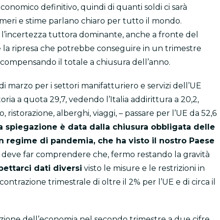
nomico definitivo, quindi di quanti soldi ci sarà
eri e stime parlano chiaro per tutto il mondo.
sta l’incertezza tuttora dominante, anche a fronte del
 la ripresa che potrebbe conseguire in un trimestre
 compensando il totale a chiusura dell’anno.
i marzo per i settori manifatturiero e servizi dell’UE
ria a quota 29,7, vedendo l’Italia addirittura a 20,2,
o, ristorazione, alberghi, viaggi, – passare per l’UE da 52,6
a spiegazione è data dalla chiusura obbligata delle
in regime di pandemia, che ha visto il nostro Paese
i deve far comprendere che, fermo restando la gravità
ttarci dati diversi
visto le misure e le restrizioni in
 contrazione trimestrale di oltre il 2% per l’UE e di circa il
trazione dell’economia nel secondo trimestre a due cifre