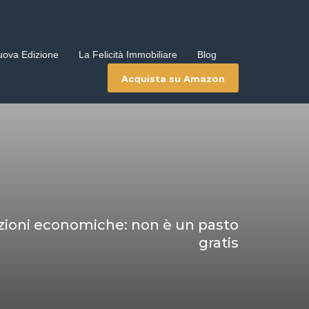
uova Edizione
La Felicità Immobiliare
Blog
Acquista su Amazon
luzioni economiche: non è un pasto
gratis