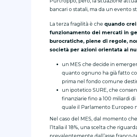
Purtroppo, però, la situazione attua
bancari o statali, ma da un evento st
La terza fragilità è che
quando crei
funzionamento dei mercati in gen
burocratiche, piene di regole, non
società per azioni orientata ai n
un MES che decide in emergenza 
quanto ognuno ha già fatto conf
prima nel fondo comune destina
un ipotetico SURE, che consent
finanziarie fino a 100 miliardi di
quale il Parlamento Europeo 
Nel caso del MES, dal momento che l
l’Italia il 18%, una scelta che rigua
prevalentemente dall’asse franco-tede