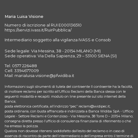
Maria Luisa Visione
Numero di iscrizione al RUI E000136510
https://servizi.ivass.it/RuirPubblica/
Intermediario soggetto alla vigilanza IVASS e Consob
Sede legale: Via Messina, 38 - 20154 MILANO (MI)
Sede operativa: Via Della Sapienza, 29 – 53100 SIENA (SI)
Tel. 0577 226488
Cell. 3394677009
Mail: marialuisa.visione@pfwidiba.it
Informazioni sugli strumenti di tutela del contraente Il contraente ha la facoltà,
di inoltrare reclamo per iscritto all’Ufficio Reclami della Banca stessa con le
seguenti modalità e recapiti: modulo on line presente sul sito internet della
Banca;
posta elettronica certificata, all’indirizzo “pec” reclami@widipec.it;
posta ordinaria, con busta affrancata e indirizzata a Banca Widiba SpA - Ufficio
Legale - Settore Reclami e Contenzioso - Via Messina, 38 Torre D – 20154 Milano;
consegna diretta presso l’ufficio di consulenza finanziaria di riferimento o che
ha emesso la polizza.
Qualora non dovesse ritenersi soddisfatto dall’esito del reclamo o in caso di
assenza di riscontro da parte dell’intermediario o dell’impresa entro il termine di