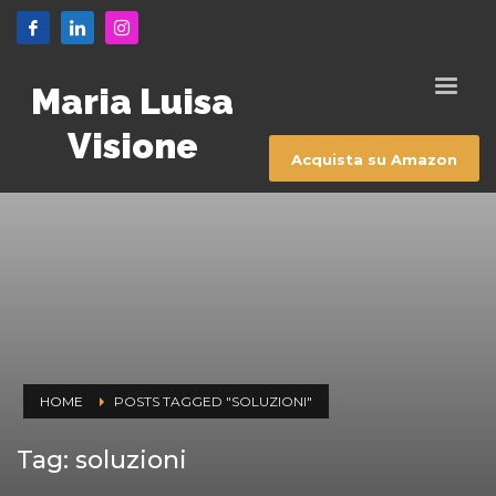
Maria Luisa
Visione
Acquista su Amazon
HOME
POSTS TAGGED "SOLUZIONI"
Tag: soluzioni