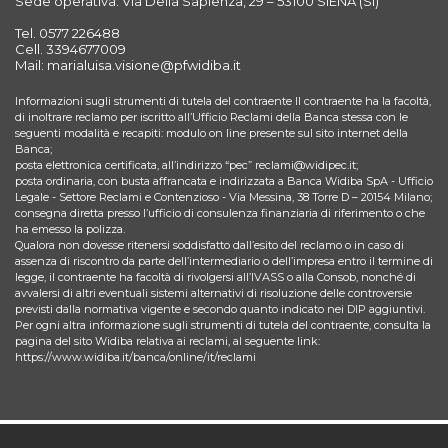
Sede operativa: Via Della Sapienza, 29 – 53100 SIENA (SI)
Tel. 0577 226488
Cell. 3394677009
Mail: marialuisa.visione@pfwidiba.it
Informazioni sugli strumenti di tutela del contraente Il contraente ha la facoltà,
di inoltrare reclamo per iscritto all’Ufficio Reclami della Banca stessa con le
seguenti modalità e recapiti: modulo on line presente sul sito internet della
Banca;
posta elettronica certificata, all’indirizzo “pec” reclami@widipec.it;
posta ordinaria, con busta affrancata e indirizzata a Banca Widiba SpA - Ufficio
Legale - Settore Reclami e Contenzioso - Via Messina, 38 Torre D – 20154 Milano;
consegna diretta presso l’ufficio di consulenza finanziaria di riferimento o che
ha emesso la polizza.
Qualora non dovesse ritenersi soddisfatto dall’esito del reclamo o in caso di
assenza di riscontro da parte dell’intermediario o dell’impresa entro il termine di
legge, il contraente ha facoltà di rivolgersi all’IVASS o alla Consob, nonché di
avvalersi di altri eventuali sistemi alternativi di risoluzione delle controversie
previsti dalla normativa vigente e secondo quanto indicato nei DIP aggiuntivi.
Per ogni altra informazione sugli strumenti di tutela del contraente, consulta la
pagina del sito Widiba relativa ai reclami, al seguente link:
https://www.widiba.it/banca/online/it/reclami