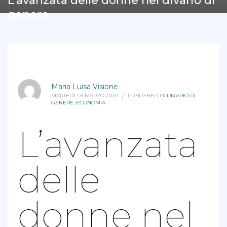
L’avanzata delle donne nel divario di
genere
Maria Luisa Visione
MARTEDÌ, 03 MARZO 2020
/
PUBLISHED IN
DIVARIO DI
GENERE
,
ECONOMIA
L’avanzata
delle
donne nel