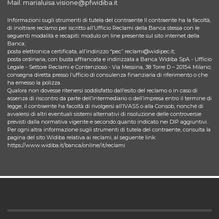
Mail: marialuisa.visione@pfwidiba.it
Informazioni sugli strumenti di tutela del contraente Il contraente ha la facoltà,
di inoltrare reclamo per iscritto all’Ufficio Reclami della Banca stessa con le
seguenti modalità e recapiti: modulo on line presente sul sito internet della
Banca;
posta elettronica certificata, all’indirizzo “pec” reclami@widipec.it;
posta ordinaria, con busta affrancata e indirizzata a Banca Widiba SpA - Ufficio
Legale - Settore Reclami e Contenzioso - Via Messina, 38 Torre D – 20154 Milano;
consegna diretta presso l’ufficio di consulenza finanziaria di riferimento o che
ha emesso la polizza.
Qualora non dovesse ritenersi soddisfatto dall’esito del reclamo o in caso di
assenza di riscontro da parte dell’intermediario o dell’impresa entro il termine di
legge, il contraente ha facoltà di rivolgersi all’IVASS o alla Consob, nonché di
avvalersi di altri eventuali sistemi alternativi di risoluzione delle controversie
previsti dalla normativa vigente e secondo quanto indicato nei DIP aggiuntivi.
Per ogni altra informazione sugli strumenti di tutela del contraente, consulta la
pagina del sito Widiba relativa ai reclami, al seguente link:
https://www.widiba.it/banca/online/it/reclami