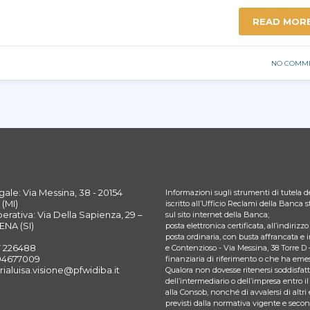
READ MOR
NO COMM
ale: Via Messina, 38 - 20154
Informazioni sugli strumenti di tutela de
(MI)
iscritto all’Ufficio Reclami della Banca
rativa: Via Della Sapienza, 29 –
sul sito internet della Banca;
ENA (SI)
posta elettronica certificata, all’indiriz
posta ordinaria, con busta affrancata e 
7 226488
e Contenzioso - Via Messina, 38 Torre D 
394677009
finanziaria di riferimento o che ha emes
rialuisa.visione@pfwidiba.it
Qualora non dovesse ritenersi soddisfatto
dell’intermediario o dell’impresa entro il
alla Consob, nonché di avvalersi di altri 
previsti dalla normativa vigente e seco