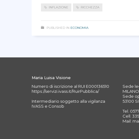
INFLAZIONE
RICCHEZZA
PUBLISHED IN
ECONOMIA
Maria Luisa Visione
Numero di iscrizione al RUI E000136510
Sede leg
https://servizi.ivass.it/RuirPubblica/
MILANO 
Sede ope
Intermediario soggetto alla vigilanza
53100 SI
IVASS e Consob
Tel. 057
Cell. 3
Mail: ma