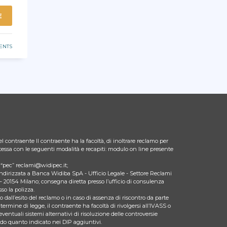
E
ENTS
l contraente Il contraente ha la facoltà, di inoltrare reclamo per
 stessa con le seguenti modalità e recapiti: modulo on line presente
zo “pec” reclami@widipec.it;
indirizzata a Banca Widiba SpA - Ufficio Legale - Settore Reclami
– 20154 Milano; consegna diretta presso l’ufficio di consulenza
so la polizza.
 dall’esito del reclamo o in caso di assenza di riscontro da parte
 termine di legge, il contraente ha facoltà di rivolgersi all’IVASS o
eventuali sistemi alternativi di risoluzione delle controversie
ndo quanto indicato nei DIP aggiuntivi.