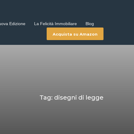
uova Edizione
La Felicità Immobiliare
Blog
Acquista su Amazon
Tag: disegni di legge