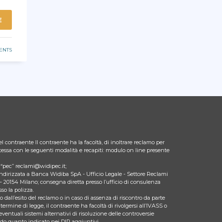
E
ENTS
l contraente Il contraente ha la facoltà, di inoltrare reclamo per
 stessa con le seguenti modalità e recapiti: modulo on line presente
zo “pec” reclami@widipec.it;
indirizzata a Banca Widiba SpA - Ufficio Legale - Settore Reclami
– 20154 Milano; consegna diretta presso l’ufficio di consulenza
so la polizza.
 dall’esito del reclamo o in caso di assenza di riscontro da parte
 termine di legge, il contraente ha facoltà di rivolgersi all’IVASS o
eventuali sistemi alternativi di risoluzione delle controversie
ndo quanto indicato nei DIP aggiuntivi.