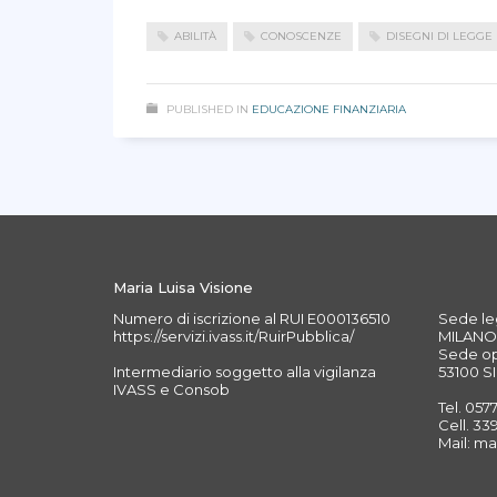
ABILITÀ
CONOSCENZE
DISEGNI DI LEGGE
PUBLISHED IN
EDUCAZIONE FINANZIARIA
Maria Luisa Visione
Numero di iscrizione al RUI E000136510
Sede leg
https://servizi.ivass.it/RuirPubblica/
MILANO 
Sede ope
Intermediario soggetto alla vigilanza
53100 SI
IVASS e Consob
Tel. 057
Cell. 3
Mail: ma