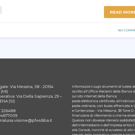
READ MOR
NO COMM
ale: Via Messina, 38 - 20154
Informazioni sugli strumenti di tutela de
(MI)
iscritto all’Ufficio Reclami della Banca
rativa: Via Della Sapienza, 29 –
sul sito internet della Banca;
ENA (SI)
posta elettronica certificata, all’indiriz
posta ordinaria, con busta affrancata e 
7 226488
e Contenzioso - Via Messina, 38 Torre D 
394677009
finanziaria di riferimento o che ha emes
rialuisa.visione@pfwidiba.it
Qualora non dovesse ritenersi soddisfatto
dell’intermediario o dell’impresa entro il
alla Consob, nonché di avvalersi di altri 
previsti dalla normativa vigente e seco