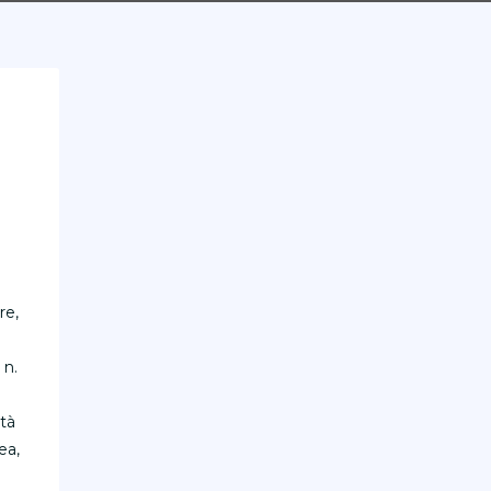
re,
 n.
età
ea,