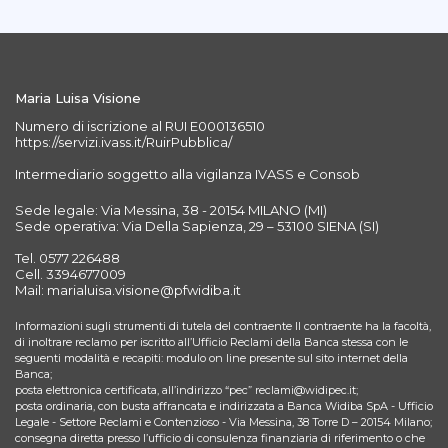
Maria Luisa Visione
Numero di iscrizione al RUI E000136510
https://servizi.ivass.it/RuirPubblica/
Intermediario soggetto alla vigilanza IVASS e Consob
Sede legale: Via Messina, 38 - 20154 MILANO (MI)
Sede operativa: Via Della Sapienza, 29 – 53100 SIENA (SI)
Tel. 0577 226488
Cell. 3394677009
Mail: marialuisa.visione@pfwidiba.it
Informazioni sugli strumenti di tutela del contraente Il contraente ha la facoltà,
di inoltrare reclamo per iscritto all’Ufficio Reclami della Banca stessa con le
seguenti modalità e recapiti: modulo on line presente sul sito internet della
Banca;
posta elettronica certificata, all’indirizzo “pec” reclami@widipec.it;
posta ordinaria, con busta affrancata e indirizzata a Banca Widiba SpA - Ufficio
Legale - Settore Reclami e Contenzioso - Via Messina, 38 Torre D – 20154 Milano;
consegna diretta presso l’ufficio di consulenza finanziaria di riferimento o che