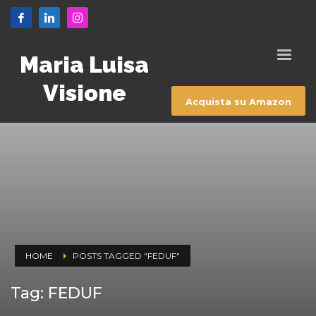
Maria Luisa
Visione
Acquista su Amazon
HOME
POSTS TAGGED "FEDUF"
Tag: FEDUF