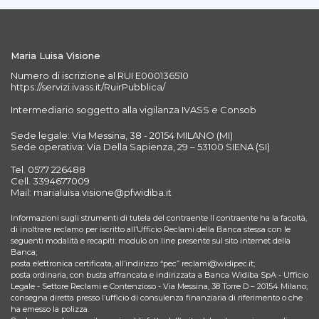
Maria Luisa Visione
Numero di iscrizione al RUI E000136510
https://servizi.ivass.it/RuirPubblica/
Intermediario soggetto alla vigilanza IVASS e Consob
Sede legale: Via Messina, 38 - 20154 MILANO (MI)
Sede operativa: Via Della Sapienza, 29 – 53100 SIENA (SI)
Tel. 0577 226488
Cell. 3394677009
Mail: marialuisa.visione@pfwidiba.it
Informazioni sugli strumenti di tutela del contraente Il contraente ha la facoltà,
di inoltrare reclamo per iscritto all’Ufficio Reclami della Banca stessa con le
seguenti modalità e recapiti: modulo on line presente sul sito internet della
Banca;
posta elettronica certificata, all’indirizzo “pec” reclami@widipec.it;
posta ordinaria, con busta affrancata e indirizzata a Banca Widiba SpA - Ufficio
Legale - Settore Reclami e Contenzioso - Via Messina, 38 Torre D – 20154 Milano;
consegna diretta presso l’ufficio di consulenza finanziaria di riferimento o che
ha emesso la polizza.