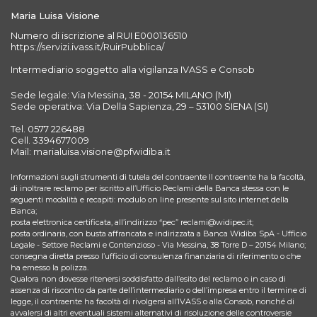
Maria Luisa Visione
Numero di iscrizione al RUI E000136510
https://servizi.ivass.it/RuirPubblica/
Intermediario soggetto alla vigilanza IVASS e Consob
Sede legale: Via Messina, 38 - 20154 MILANO (MI)
Sede operativa: Via Della Sapienza, 29 – 53100 SIENA (SI)
Tel. 0577 226488
Cell. 3394677009
Mail: marialuisa.visione@pfwidiba.it
Informazioni sugli strumenti di tutela del contraente Il contraente ha la facoltà,
di inoltrare reclamo per iscritto all’Ufficio Reclami della Banca stessa con le
seguenti modalità e recapiti: modulo on line presente sul sito internet della
Banca;
posta elettronica certificata, all’indirizzo “pec” reclami@widipec.it;
posta ordinaria, con busta affrancata e indirizzata a Banca Widiba SpA - Ufficio
Legale - Settore Reclami e Contenzioso - Via Messina, 38 Torre D – 20154 Milano;
consegna diretta presso l’ufficio di consulenza finanziaria di riferimento o che
ha emesso la polizza.
Qualora non dovesse ritenersi soddisfatto dall’esito del reclamo o in caso di
assenza di riscontro da parte dell’intermediario o dell’impresa entro il termine di
legge, il contraente ha facoltà di rivolgersi all’IVASS o alla Consob, nonché di
avvalersi di altri eventuali sistemi alternativi di risoluzione delle controversie