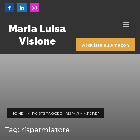
Maria Luisa
Visione
Acquista su Amazon
HOME
POSTS TAGGED "RISPARMIATORE"
Tag: risparmiatore