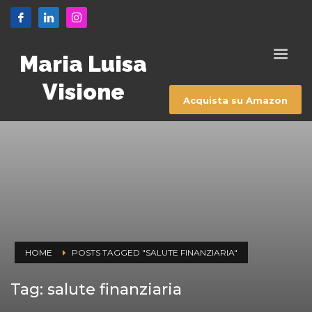
Maria Luisa
Visione
Acquista su Amazon
HOME
POSTS TAGGED "SALUTE FINANZIARIA"
Tag: salute finanziaria