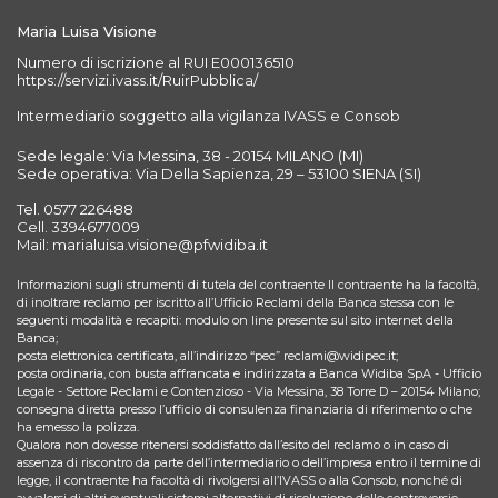
Maria Luisa Visione
Numero di iscrizione al RUI E000136510
https://servizi.ivass.it/RuirPubblica/
Intermediario soggetto alla vigilanza IVASS e Consob
Sede legale: Via Messina, 38 - 20154 MILANO (MI)
Sede operativa: Via Della Sapienza, 29 – 53100 SIENA (SI)
Tel. 0577 226488
Cell. 3394677009
Mail: marialuisa.visione@pfwidiba.it
Informazioni sugli strumenti di tutela del contraente Il contraente ha la facoltà,
di inoltrare reclamo per iscritto all’Ufficio Reclami della Banca stessa con le
seguenti modalità e recapiti: modulo on line presente sul sito internet della
Banca;
posta elettronica certificata, all’indirizzo “pec” reclami@widipec.it;
posta ordinaria, con busta affrancata e indirizzata a Banca Widiba SpA - Ufficio
Legale - Settore Reclami e Contenzioso - Via Messina, 38 Torre D – 20154 Milano;
consegna diretta presso l’ufficio di consulenza finanziaria di riferimento o che
ha emesso la polizza.
Qualora non dovesse ritenersi soddisfatto dall’esito del reclamo o in caso di
assenza di riscontro da parte dell’intermediario o dell’impresa entro il termine di
legge, il contraente ha facoltà di rivolgersi all’IVASS o alla Consob, nonché di