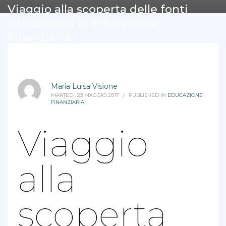
Viaggio alla scoperta delle fonti
istituzionali di Educazione
Finanziaria
Maria Luisa Visione
MARTEDÌ, 23 MAGGIO 2017
/
PUBLISHED IN
EDUCAZIONE
FINANZIARIA
Viaggio
alla
scoperta