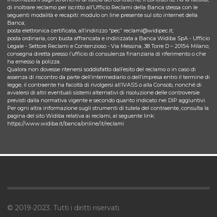
di inoltrare reclamo per iscritto all’Ufficio Reclami della Banca stessa con le
seguenti modalità e recapiti: modulo on line presente sul sito internet della
Banca;
posta elettronica certificata, all’indirizzo “pec” reclami@widipec.it;
posta ordinaria, con busta affrancata e indirizzata a Banca Widiba SpA - Ufficio
Legale - Settore Reclami e Contenzioso - Via Messina, 38 Torre D – 20154 Milano;
consegna diretta presso l’ufficio di consulenza finanziaria di riferimento o che
ha emesso la polizza.
Qualora non dovesse ritenersi soddisfatto dall’esito del reclamo o in caso di
assenza di riscontro da parte dell’intermediario o dell’impresa entro il termine di
legge, il contraente ha facoltà di rivolgersi all’IVASS o alla Consob, nonché di
avvalersi di altri eventuali sistemi alternativi di risoluzione delle controversie
previsti dalla normativa vigente e secondo quanto indicato nei DIP aggiuntivi.
Per ogni altra informazione sugli strumenti di tutela del contraente, consulta la
pagina del sito Widiba relativa ai reclami, al seguente link:
https://www.widiba.it/banca/online/it/reclami
© 2019-2023. Tutti i diritti riservati.