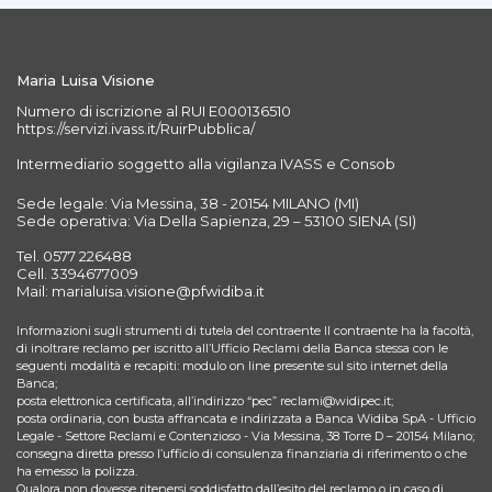
Maria Luisa Visione
Numero di iscrizione al RUI E000136510
https://servizi.ivass.it/RuirPubblica/
Intermediario soggetto alla vigilanza IVASS e Consob
Sede legale: Via Messina, 38 - 20154 MILANO (MI)
Sede operativa: Via Della Sapienza, 29 – 53100 SIENA (SI)
Tel. 0577 226488
Cell. 3394677009
Mail: marialuisa.visione@pfwidiba.it
Informazioni sugli strumenti di tutela del contraente Il contraente ha la facoltà,
di inoltrare reclamo per iscritto all’Ufficio Reclami della Banca stessa con le
seguenti modalità e recapiti: modulo on line presente sul sito internet della
Banca;
posta elettronica certificata, all’indirizzo “pec” reclami@widipec.it;
posta ordinaria, con busta affrancata e indirizzata a Banca Widiba SpA - Ufficio
Legale - Settore Reclami e Contenzioso - Via Messina, 38 Torre D – 20154 Milano;
consegna diretta presso l’ufficio di consulenza finanziaria di riferimento o che
ha emesso la polizza.
Qualora non dovesse ritenersi soddisfatto dall’esito del reclamo o in caso di