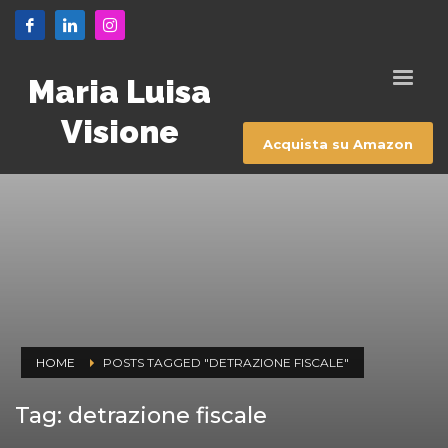
Maria Luisa
Visione
Acquista su Amazon
HOME
POSTS TAGGED "DETRAZIONE FISCALE"
Tag: detrazione fiscale