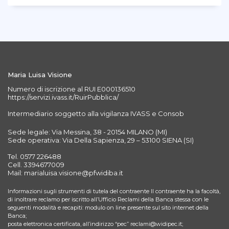
Maria Luisa Visione
Numero di iscrizione al RUI E000136510
https://servizi.ivass.it/RuirPubblica/
Intermediario soggetto alla vigilanza IVASS e Consob
Sede legale: Via Messina, 38 - 20154 MILANO (MI)
Sede operativa: Via Della Sapienza, 29 – 53100 SIENA (SI)
Tel. 0577 226488
Cell. 3394677009
Mail: marialuisa.visione@pfwidiba.it
Informazioni sugli strumenti di tutela del contraente Il contraente ha la facoltà,
di inoltrare reclamo per iscritto all’Ufficio Reclami della Banca stessa con le
seguenti modalità e recapiti: modulo on line presente sul sito internet della
Banca;
posta elettronica certificata, all’indirizzo “pec” reclami@widipec.it;