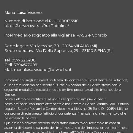
Maria Luisa Visione
Numero di iscrizione al RUI E000136510
https://servizi.ivass.it/RuirPubblica/
Intermediario soggetto alla vigilanza IVASS e Consob
Sede legale: Via Messina, 38 - 20154 MILANO (MI)
Sede operativa: Via Della Sapienza, 29 – 53100 SIENA (SI)
Tel. 0577 226488
Cell. 3394677009
Mail: marialuisa.visione@pfwidiba.it
Informazioni sugli strumenti di tutela del contraente Il contraente ha la facoltà,
di inoltrare reclamo per iscritto all’Ufficio Reclami della Banca stessa con le
seguenti modalità e recapiti: modulo on line presente sul sito internet della
Banca;
posta elettronica certificata, all’indirizzo “pec” reclami@widipec.it;
posta ordinaria, con busta affrancata e indirizzata a Banca Widiba SpA - Ufficio
Legale - Settore Reclami e Contenzioso - Via Messina, 38 Torre D – 20154 Milano;
consegna diretta presso l’ufficio di consulenza finanziaria di riferimento o che
ha emesso la polizza.
Qualora non dovesse ritenersi soddisfatto dall’esito del reclamo o in caso di
assenza di riscontro da parte dell’intermediario o dell’impresa entro il termine di
legge, il contraente ha facoltà di rivolgersi all’IVASS o alla Consob, nonché di