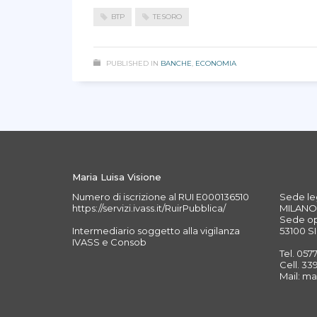
BTP
TESORO
PUBLISHED IN
BANCHE
,
ECONOMIA
Maria Luisa Visione
Numero di iscrizione al RUI E000136510
Sede leg
https://servizi.ivass.it/RuirPubblica/
MILANO 
Sede ope
Intermediario soggetto alla vigilanza
53100 SI
IVASS e Consob
Tel. 057
Cell. 3
Mail: ma