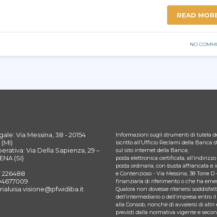
READ MOR
NO COMM
ale: Via Messina, 38 - 20154
Informazioni sugli strumenti di tutela de
(MI)
iscritto all’Ufficio Reclami della Banca
rativa: Via Della Sapienza, 29 –
sul sito internet della Banca;
ENA (SI)
posta elettronica certificata, all’indiriz
posta ordinaria, con busta affrancata e 
7 226488
e Contenzioso - Via Messina, 38 Torre D 
394677009
finanziaria di riferimento o che ha emes
rialuisa.visione@pfwidiba.it
Qualora non dovesse ritenersi soddisfatto
dell’intermediario o dell’impresa entro il
alla Consob, nonché di avvalersi di altri 
previsti dalla normativa vigente e seco