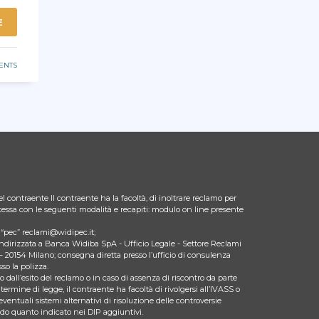
E
ENTS
l contraente Il contraente ha la facoltà, di inoltrare reclamo per
 stessa con le seguenti modalità e recapiti: modulo on line presente
zo “pec” reclami@widipec.it;
indirizzata a Banca Widiba SpA - Ufficio Legale - Settore Reclami
– 20154 Milano; consegna diretta presso l’ufficio di consulenza
so la polizza.
 dall’esito del reclamo o in caso di assenza di riscontro da parte
 termine di legge, il contraente ha facoltà di rivolgersi all’IVASS o
eventuali sistemi alternativi di risoluzione delle controversie
ndo quanto indicato nei DIP aggiuntivi.