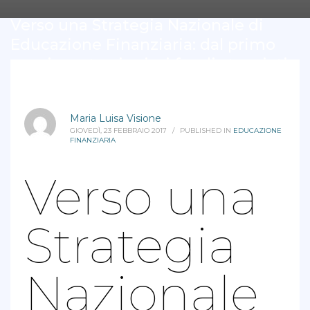
Verso una Strategia Nazionale di
Educazione Finanziaria: dal primo
censimento ai primi fondi stanziati
Maria Luisa Visione
GIOVEDÌ, 23 FEBBRAIO 2017
/
PUBLISHED IN
EDUCAZIONE
FINANZIARIA
Verso una
Strategia
Nazionale