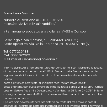
Maria Luisa Visione
Numero di iscrizione al RUI E000136510
https://servizi.ivass.it/RuirPubblica/
Intermediario soggetto alla vigilanza IVASS e Consob
Sede legale: Via Messina, 38 - 20154 MILANO (MI)
Sede operativa: Via Della Sapienza, 29 – 53100 SIENA (SI)
Tel. 0577 226488
Cell. 3394677009
Mail: marialuisa.visione@pfwidiba.it
Informazioni sugli strumenti di tutela del contraente Il contraente ha la facoltà,
di inoltrare reclamo per iscritto all’Ufficio Reclami della Banca stessa con le
seguenti modalità e recapiti: modulo on line presente sul sito internet della
Banca;
posta elettronica certificata, all’indirizzo “pec” reclami@widipec.it;
posta ordinaria, con busta affrancata e indirizzata a Banca Widiba SpA - Ufficio
Legale - Settore Reclami e Contenzioso - Via Messina, 38 Torre D – 20154 Milano;
consegna diretta presso l’ufficio di consulenza finanziaria di riferimento o che
ha emesso la polizza.
Qualora non dovesse ritenersi soddisfatto dall’esito del reclamo o in caso di
assenza di riscontro da parte dell’intermediario o dell’impresa entro il termine di