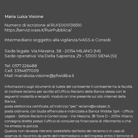
Maria Luisa Visione
Numero di iscrizione al RUI E000136510
https://servizi.ivass.it/RuirPubblica/
Intermediario soggetto alla vigilanza IVASS e Consob
Sede legale: Via Messina, 38 - 20154 MILANO (MI)
Sede operativa: Via Della Sapienza, 29 – 53100 SIENA (SI)
Tel. 0577 226488
Cell. 3394677009
Mail: marialuisa.visione@pfwidiba.it
Informazioni sugli strumenti di tutela del contraente Il contraente ha la facoltà,
di inoltrare reclamo per iscritto all’Ufficio Reclami della Banca stessa con le
seguenti modalità e recapiti: modulo on line presente sul sito internet della
Banca;
posta elettronica certificata, all’indirizzo “pec” reclami@widipec.it;
posta ordinaria, con busta affrancata e indirizzata a Banca Widiba SpA - Ufficio
Legale - Settore Reclami e Contenzioso - Via Messina, 38 Torre D – 20154 Milano;
consegna diretta presso l’ufficio di consulenza finanziaria di riferimento o che
ha emesso la polizza.
Qualora non dovesse ritenersi soddisfatto dall’esito del reclamo o in caso di
assenza di riscontro da parte dell’intermediario o dell’impresa entro il termine di