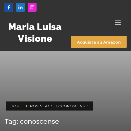
Maria Luisa
Visione
Acquista su Amazon
HOME
POSTS TAGGED "CONOSCENSE"
Tag: conoscense